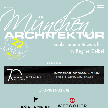
LOGIN
22
Baukultur und Bewusstheit
by Regine Geibel
2004-2026
ANZEIGE