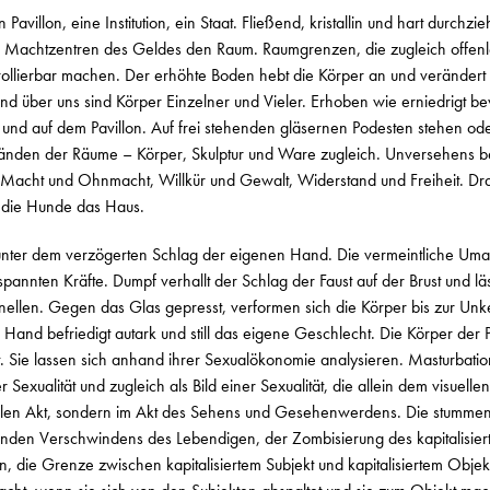
 Pavillon, eine Institution, ein Staat. Fließend, kristallin und hart durch
 Machtzentren des Geldes den Raum. Raumgrenzen, die zugleich offen
trollierbar machen. Der erhöhte Boden hebt die Körper an und verändert
nd über uns sind Körper Einzelner und Vieler. Erhoben wie erniedrigt b
 und auf dem Pavillon. Auf frei stehenden gläsernen Podesten stehen od
den der Räume – Körper, Skulptur und Ware zugleich. Unversehens bef
n Macht und Ohnmacht, Willkür und Gewalt, Widerstand und Freiheit. D
 die Hunde das Haus.
unter dem verzögerten Schlag der eigenen Hand. Die vermeintliche Umar
spannten Kräfte. Dumpf verhallt der Schlag der Faust auf der Brust und l
llen. Gegen das Glas gepresst, verformen sich die Körper bis zur Unken
 Hand befriedigt autark und still das eigene Geschlecht. Die Körper der 
. Sie lassen sich anhand ihrer Sexualökonomie analysieren. Masturbatio
 Sexualität und zugleich als Bild einer Sexualität, die allein dem visuelle
uellen Akt, sondern im Akt des Sehens und Gesehenwerdens. Die stumm
en Verschwindens des Lebendigen, der Zombisierung des kapitalisiert
on, die Grenze zwischen kapitalisiertem Subjekt und kapitalisiertem Objekt