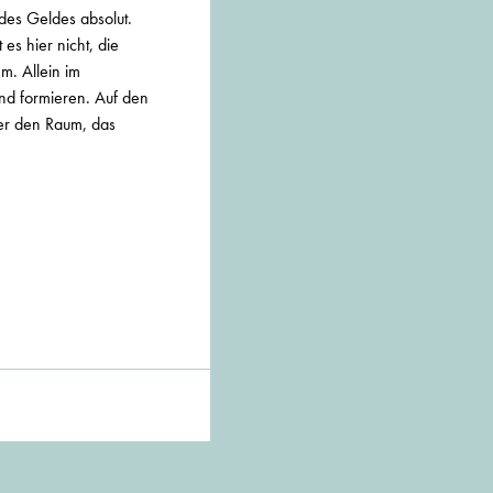
 des Geldes absolut.
es hier nicht, die
m. Allein im
nd formieren. Auf den
er den Raum, das