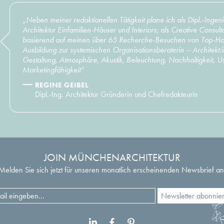
„Neben meiner redaktionellen Tätigkeit plane ich als Dipl.-Ingen
Architektur Einfamilien-Häuser und Interiors; als Creative Consult
basierend auf meinen über 65 Recherche-Besuchen von Top-Hot
Ausbildung zur systemischen Organisationsberaterin – Architekt:i
Gestaltung, Atmosphäre, Akustik, Beleuchtung, Nachhaltigkeit, Us
Marketingfähigkeit“
REGINE GEIBEL
Dipl.-Ing. Architektur Gründerin und Chefredakteurin
JOIN MÜNCHENARCHITEKTUR
Melden Sie sich jetzt für unseren monatlich erscheinenden Newsbrief an