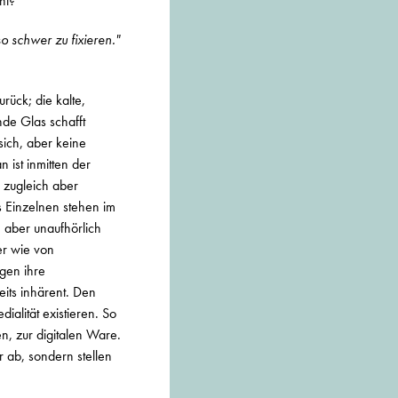
ht?
o schwer zu fixieren."
rück; die kalte,
nde Glas schafft
ich, aber keine
ist inmitten der
 zugleich aber
s Einzelnen stehen im
 aber unaufhörlich
er wie von
gen ihre
its inhärent. Den
ialität existieren. So
n, zur digitalen Ware.
r ab, sondern stellen