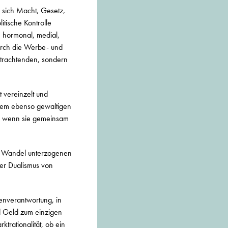
 sich Macht, Gesetz,
itische Kontrolle
g: hormonal, medial,
durch die Werbe- und
Betrachtenden, sondern
 vereinzelt und
nem ebenso gewaltigen
Auch wenn sie gemeinsam
en Wandel unterzogenen
der Dualismus von
genverantwortung, in
nd Geld zum einzigen
rationalität, ob ein