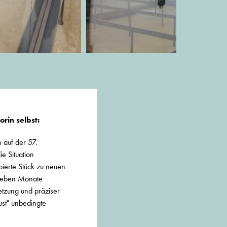
rin selbst:
 auf der 57.
e Situation
pierte Stück zu neuen
 sieben Monate
Setzung und präziser
ust" unbedingte