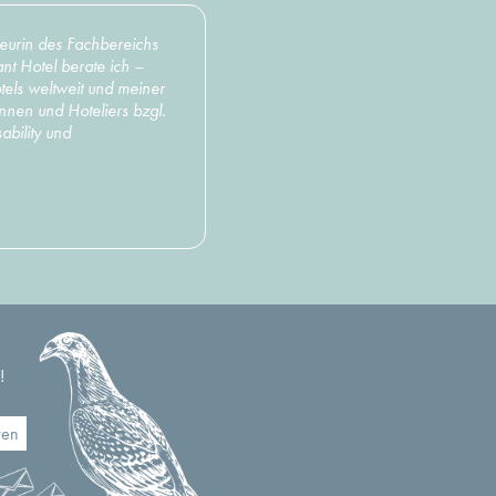
ieurin des Fachbereichs
ant Hotel berate ich –
els weltweit und meiner
nnen und Hoteliers bzgl.
ability und
!