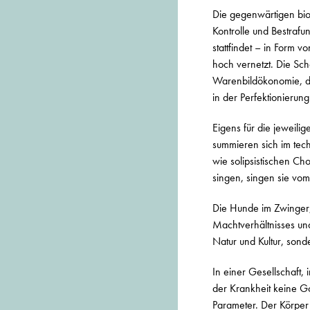
Die gegenwärtigen bio
Kontrolle und Bestrafu
stattfindet – in Form 
hoch vernetzt. Die Sch
Warenbildökonomie, der
in der Perfektionieru
Eigens für die jeweili
summieren sich im te
wie solipsistischen Ch
singen, singen sie vom
Die Hunde im Zwinger,
Machtverhältnisses un
Natur und Kultur, sond
In einer Gesellschaft, 
der Krankheit keine Go
Parameter. Der Körper 