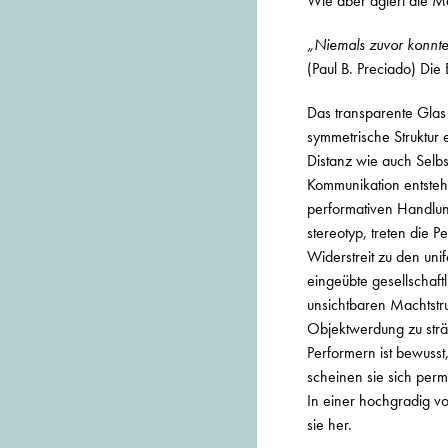
Wie aber agiert die M
„Niemals zuvor konnte 
(Paul B. Preciado) Die
Das transparente Glas 
symmetrische Struktur 
Distanz wie auch Selb
Kommunikation entsteh
performativen Handlung
stereotyp, treten die 
Widerstreit zu den uni
eingeübte gesellschaft
unsichtbaren Machtstru
Objektwerdung zu sträu
Performern ist bewusst,
scheinen sie sich perm
In einer hochgradig vo
sie her.