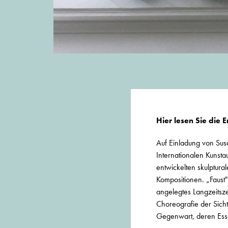
Hier lesen Sie die 
Auf Einladung von Susa
Internationalen Kunsta
entwickelten skulptura
Kompositionen. „Faust"
angelegtes Langzeitsze
Choreografie der Sich
Gegenwart, deren Essen