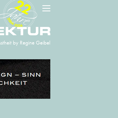
22
2004-2026
stheit
by Regine Geibel