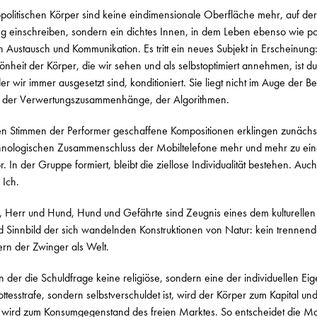
politischen Körper sind keine eindimensionale Oberfläche mehr, auf der
ng einschreiben, sondern ein dichtes Innen, in dem Leben ebenso wie pol
von Austausch und Kommunikation. Es tritt ein neues Subjekt in Erscheinun
önheit der Körper, die wir sehen und als selbstoptimiert annehmen, ist 
 wir immer ausgesetzt sind, konditioniert. Sie liegt nicht im Auge der 
ng der Verwertungszusammenhänge, der Algorithmen.
gen Stimmen der Performer geschaffene Kompositionen erklingen zunächst
chnologischen Zusammenschluss der Mobiltelefone mehr und mehr zu ei
or. In der Gruppe formiert, bleibt die ziellose Individualität bestehen. 
 Ich.
 Herr und Hund, Hund und Gefährte sind Zeugnis eines dem kulturell
d Sinnbild der sich wandelnden Konstruktionen von Natur: kein trennen
ern der Zwinger als Welt.
in der die Schuldfrage keine religiöse, sondern eine der individuellen Ei
ttesstrafe, sondern selbstverschuldet ist, wird der Körper zum Kapital u
wird zum Konsumgegenstand des freien Marktes. So entscheidet die Markt