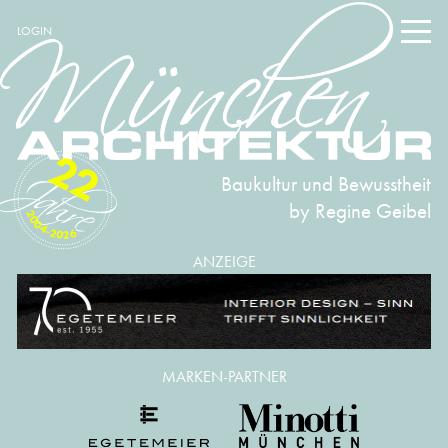
LOGIN
22
Baukultur und Bewusstheit
by Regine Geibel
2004-2026
ANZEIGE