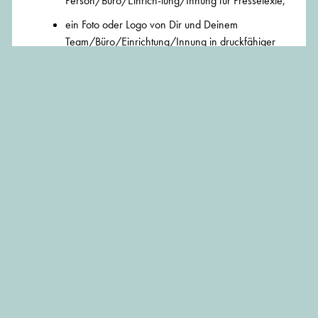
Person/Büro/Einrich-tung/Innung für Pressetexte,
ein Foto oder Logo von Dir und Deinem
Team/Büro/Einrichtung/Innung in druckfähiger
Qualität
sowie eine detaillierte Kostenaufführung
Einsendeschluss ist der 18. April 2017
> Zum Anmeldeformular
> Projekt als Klavierpate unterstützen
> Zur offiziellen Facebook-Seite
BEITRAG TEILEN: