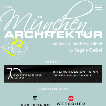
LOGIN
22
Baukultur und Bewusstheit
by Regine Geibel
2004-2026
ANZEIGE