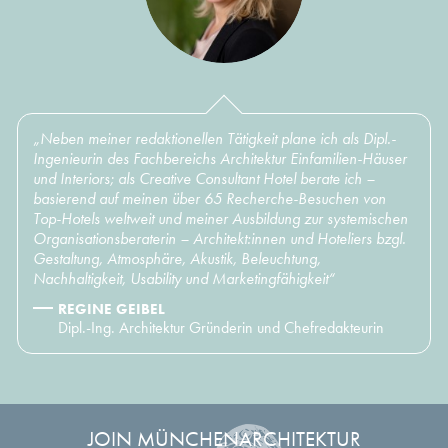
„Neben meiner redaktionellen Tätigkeit plane ich als Dipl.-
Ingenieurin des Fachbereichs Architektur Einfamilien-Häuser
und Interiors; als Creative Consultant Hotel berate ich –
basierend auf meinen über 65 Recherche-Besuchen von
Top-Hotels weltweit und meiner Ausbildung zur systemischen
Organisationsberaterin – Architekt:innen und Hoteliers bzgl.
Gestaltung, Atmosphäre, Akustik, Beleuchtung,
Nachhaltigkeit, Usability und Marketingfähigkeit“
REGINE GEIBEL
Dipl.-Ing. Architektur Gründerin und Chefredakteurin
JOIN MÜNCHENARCHITEKTUR