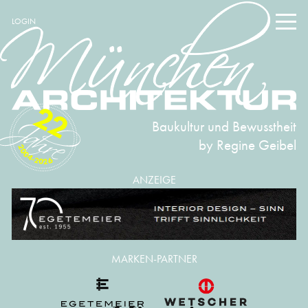
LOGIN
22
Baukultur und Bewusstheit
by Regine Geibel
2004-2026
ANZEIGE