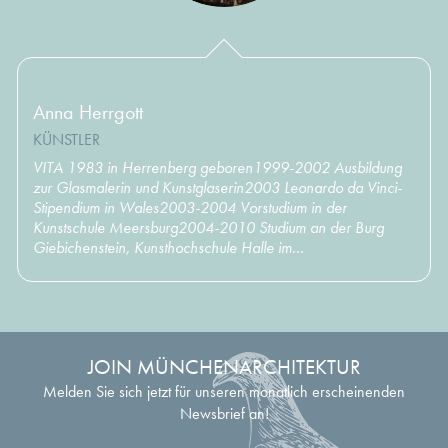
Anna Herrgott
KÜNSTLER
VITA 1983 in Herrenberg geboren1999-2002 Ausbildung
zur Glasmalerin und Kunstglaserin2003 Leonardo da Vinci-
Stipendium in Wales2003-2004 Vorstudium in der
Kunstschule Meersburg2004-2010 Studium an der Burg
Giebichenstein, Kunsthochschule Halle im...
JOIN MÜNCHENARCHITEKTUR
Melden Sie sich jetzt für unseren monatlich erscheinenden
Newsbrief an!