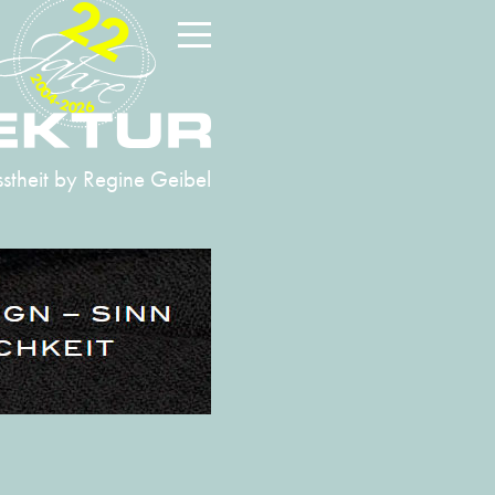
22
2004-2026
stheit
by Regine Geibel