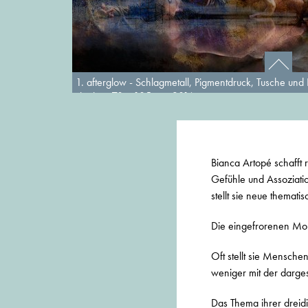
1. afterglow - Schlagmetall, Pigmentdruck, Tusche und
signiert, 70 x 105 cm, 2016
Bianca Artopé schafft r
Gefühle und Assoziati
stellt sie neue themati
Die eingefrorenen Mom
Oft stellt sie Menschen
weniger mit der darges
Das Thema ihrer dreid