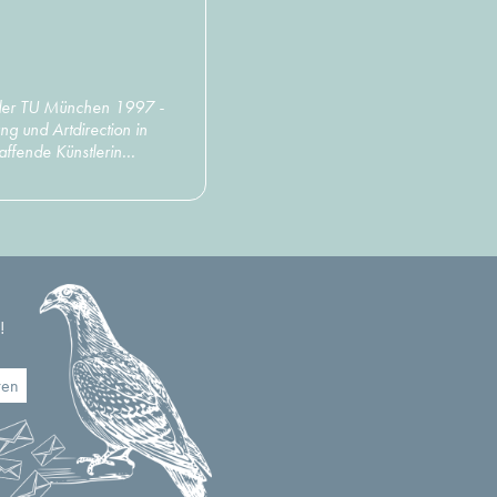
der TU München 1997 -
ng und Artdirection in
ffende Künstlerin...
!