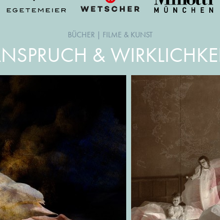
BÜCHER
|
FILME & KUNST
NSPRUCH & WIRKLICHKE