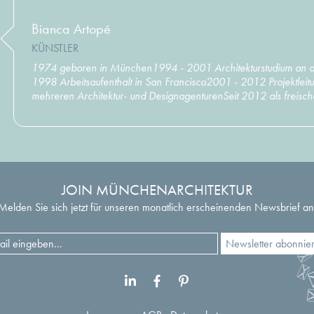
Bianca Artopé
KÜNSTLER
1974 geboren in München1994 - 2001 Architekturstudium an 
1998 Arbeitsaufenthalt in San Francisco2001 - 2012 Projektleitu
mehreren Architektur- und DesignagenturenSeit 2012 als freischa
JOIN MÜNCHENARCHITEKTUR
Melden Sie sich jetzt für unseren monatlich erscheinenden Newsbrief an