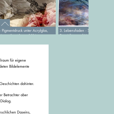
Pigmentdruck unter Acrylglas,
3. Lebensfaden - Schlagmetall, Pi
niert, 40 x 40 cm, 2016
Epoxidharz auf Holzkörper, Origin
2016
elraum für eigene
deten Bildelemente
Geschichten dahinter.
der Betrachter aber
 Dialog.
nschlichen Daseins,