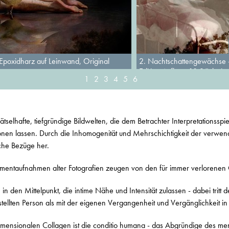
 Epoxidharz auf Leinwand, Original
2. Nachtschattengewächse - 
Edition Auflage 10 Stück sig
1
2
3
4
5
6
ätselhafte, tiefgründige Bildwelten, die dem Betrachter Interpretationsspi
onen lassen. Durch die Inhomogenität und Mehrschichtigkeit der verwen
sche Bezüge her.
entaufnahmen alter Fotografien zeugen von den für immer verlorenen 
 in den Mittelpunkt, die intime Nähe und Intensität zulassen - dabei tritt 
tellten Person als mit der eigenen Vergangenheit und Vergänglichkeit in
imensionalen Collagen ist die conditio humana - das Abgründige des me