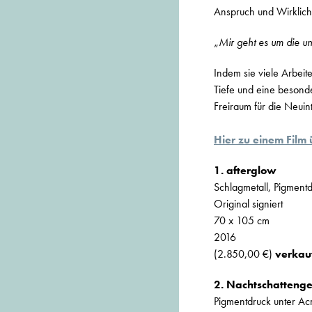
Anspruch und Wirklich
„
Mir geht es um die un
Indem sie viele Arbeit
Tiefe und eine besonde
Freiraum für die Neuint
Hier zu einem Film 
1. afterglow
Schlagmetall, Pigment
Original signiert
70 x 105 cm
2016
(2.850,00 €)
verkau
2. Nachtschatteng
Pigmentdruck unter Acr