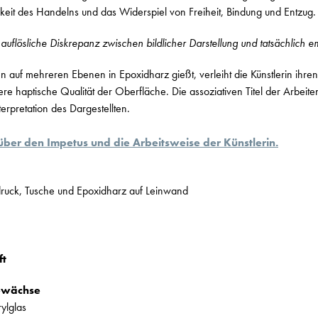
keit des Handelns und das Widerspiel von Freiheit, Bindung und Entzug.
auflösliche Diskrepanz zwischen bildlicher Darstellung und tatsächlich e
en auf mehreren Ebenen in Epoxidharz gießt, verleiht die Künstlerin ihr
re haptische Qualität der Oberfläche. Die assoziativen Titel der Arbeiten
erpretation des Dargestellten.
über den Impetus und die Arbeitsweise der Künstlerin.
druck, Tusche und Epoxidharz auf Leinwand
ft
ewächse
ylglas