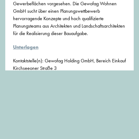
Gewerbeflächen vorgesehen. Die Gewofag Wohnen
GmbH sucht über einen Planungswettbewerb
hervorragende Konzepte und hoch qualifizierte
Planungsteams aus Architekten und Landschaftsarchitekten
für die Realisierung dieser Bauaufgabe.
Unterlagen
Kontaktstelle(n): Gewofag Holding GmbH, Bereich Einkauf
Kirchseeoner Straße 3
D-81669 München
Fax +49 0894123-340
ausschreibung@gewofag.de
BEITRAG TEILEN: