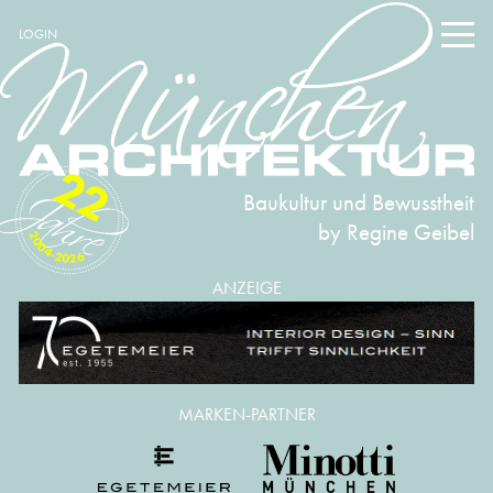
LOGIN
22
Baukultur und Bewusstheit
by Regine Geibel
2004-2026
ANZEIGE