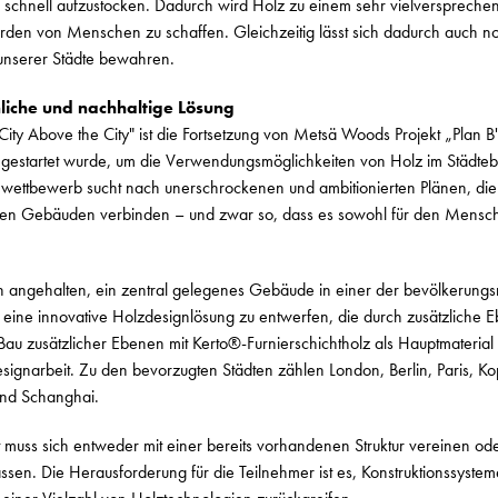
 schnell aufzustocken. Dadurch wird Holz zu einem sehr vielverspreche
arden von Menschen zu schaffen. Gleichzeitig lässt sich dadurch auch n
 unserer Städte bewahren.
liche und nachhaltige Lösung
ty Above the City" ist die Fortsetzung von Metsä Woods Projekt „Plan B
gestartet wurde, um die Verwendungsmöglichkeiten von Holz im Städteb
nwettbewerb sucht nach unerschrockenen und ambitionierten Plänen, di
en Gebäuden verbinden – und zwar so, dass es sowohl für den Mensch
 angehalten, ein zentral gelegenes Gebäude in einer der bevölkerungsr
eine innovative Holzdesignlösung zu entwerfen, die durch zusätzliche 
u zusätzlicher Ebenen mit Kerto®-Furnierschichtholz als Hauptmaterial i
esignarbeit. Zu den bevorzugten Städten zählen London, Berlin, Paris, 
und Schanghai.
t muss sich entweder mit einer bereits vorhandenen Struktur vereinen o
sen. Die Herausforderung für die Teilnehmer ist es, Konstruktionssystem