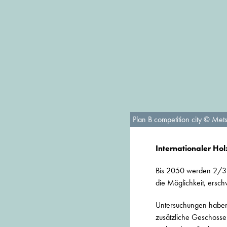
Plan B competition city © Me
Internationaler Ho
Bis 2050 werden 2/3 d
die Möglichkeit, ersc
Untersuchungen haben
zusätzliche Geschosse 