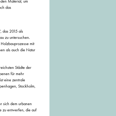
nden Material, um
och das
", das 2015 als
au zu untersuchen.
e Holzbauprozesse mit
en als auch die Natur
eichsten Städte der
Ebenen für mehr
st eine zentrale
Kopenhagen, Stockholm,
der sich dem urbanen
e zu entwerfen, die auf