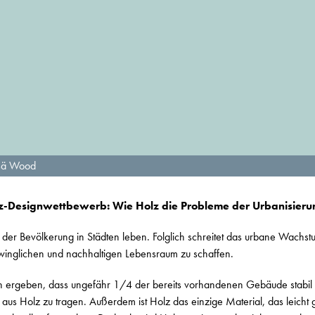
tsä Wood
lz-Designwettbewerb: Wie Holz die Probleme der Urbanisieru
er Bevölkerung in Städten leben. Folglich schreitet das urbane Wachstu
hwinglichen und nachhaltigen Lebensraum zu schaffen.
 ergeben, dass ungefähr 1/4 der bereits vorhandenen Gebäude stabil 
aus Holz zu tragen. Außerdem ist Holz das einzige Material, das leicht 