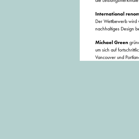
die Leistungsmerkmale 
International reno
Der Wettbewerb wird vo
nachhaltiges Design beu
Michael Green
gründ
um sich auf fortschritt
Vancouver und Portland
Bautyp und Ausführungs
gesündere Gemeinden d
schaffen. Er ist besond
Holz bekannt. Er nimm
seiner Rede 2013, die
Mike Kane
ist ein br
KMK Architects. Kane k
Ressourcenbegrenzung 
Energie- und Ressource