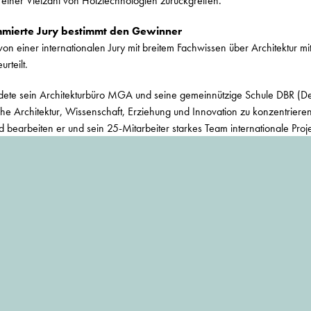
einer Vielzahl von Holztechnologien zurückgreifen.
mmierte Jury bestimmt den Gewinner
n einer internationalen Jury mit breitem Fachwissen über Architektur mi
rteilt.
ete sein Architekturbüro MGA und seine gemeinnützige Schule DBR (Des
liche Architektur, Wissenschaft, Erziehung und Innovation zu konzentrieren
 bearbeiten er und sein 25-Mitarbeiter starkes Team internationale Proj
ort sehr unterschiedlich sein können. Michaels Schwerpunkt liegt dabei 
urch innovative Architektur, Innenarchitektur, Landschaftsplanung und
ers für seine wissenschaftliche Arbeit, seine Vorreiterrolle und seinen Ei
t an großen Kongressen zum Thema teil, darunter auch 3 TED Events m
 bis heute von mehr als einer Millionen Menschen angesehen wurde.
itischer Dozent für Architektur an der London South Bank Universität und
onzentriert sich auf Möglichkeiten, wie Städte sich auf Klimaveränderu
und steigende Urbanisierung vorbereiten können. Er leistet regelmäßig
neffizienzmodul und interessiert sich sehr für CO2-arme und ressourcene