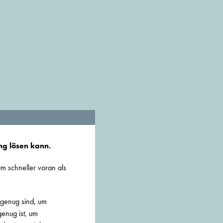
ng lösen kann.
m schneller voran als
genug sind, um
genug ist, um