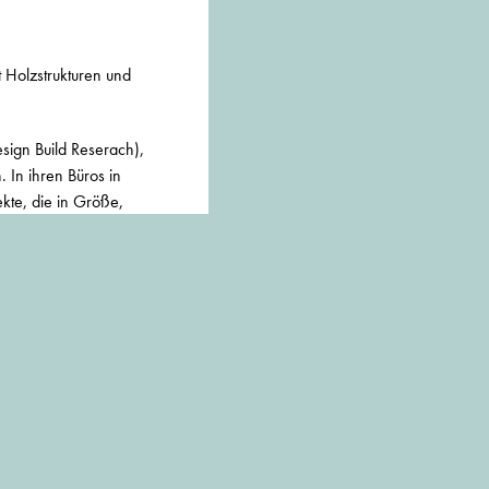
t Holzstrukturen und
ign Build Reserach),
. In ihren Büros in
ekte, die in Größe,
stets darauf,
 urbanes Design zu
nsatz für das Bauen mit
it dem Höhepunkt
 Geschäftsführer von
ngen,
 seinen Beitrag zum
ffiziente Architektur.