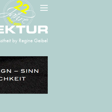
22
2004-2026
stheit
by Regine Geibel