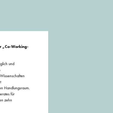
er „Co-Working-
äglich und
s
 Wissenschaften
t
anen Handlungsraum.
erates für
ten zehn