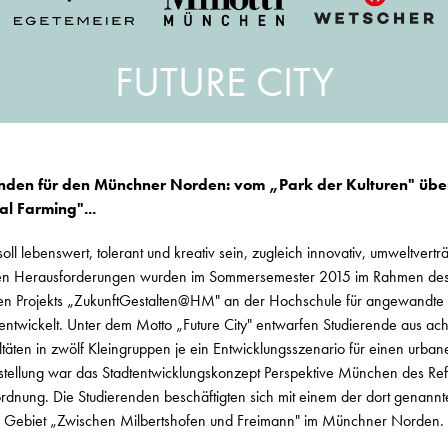
FUTURE CITY
enden für den Münchner Norden: vom „Park der Kulturen" üb
al Farming"...
ll lebenswert, tolerant und kreativ sein, zugleich innovativ, umweltvertr
esen Herausforderungen wurden im Sommersemester 2015 im Rahmen de
ten Projekts „ZukunftGestalten@HM" an der Hochschule für angewandte
twickelt. Unter dem Motto „Future City" entwarfen Studierende aus ach
ltäten in zwölf Kleingruppen je ein Entwicklungsszenario für einen urb
stellung war das Stadtentwicklungskonzept Perspektive München des Ref
rdnung. Die Studierenden beschäftigten sich mit einem der dort genann
Gebiet „Zwischen Milbertshofen und Freimann" im Münchner Norden.