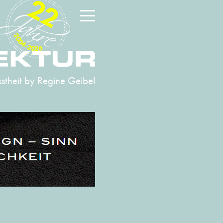
22
2004-2026
stheit
by Regine Geibel