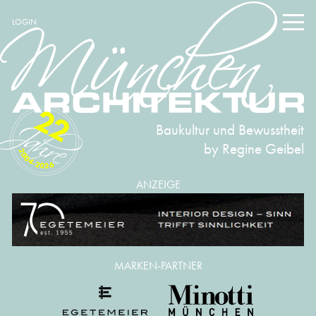
LOGIN
22
Baukultur und Bewusstheit
by Regine Geibel
2004-2026
ANZEIGE