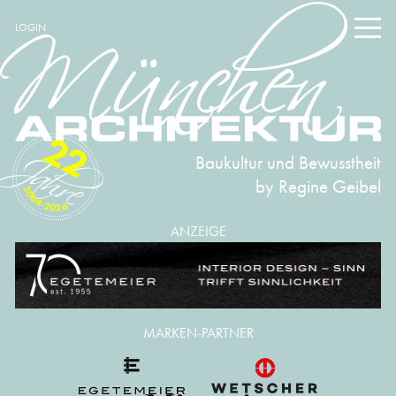
LOGIN
22
Baukultur und Bewusstheit
by Regine Geibel
2004-2026
ANZEIGE