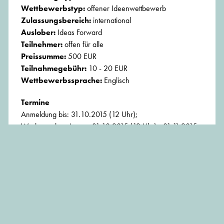
Wettbewerbstyp:
offener Ideenwettbewerb
Zulassungsbereich:
international
Auslober:
Ideas Forward
Teilnehmer:
offen für alle
Preissumme:
500 EUR
Teilnahmegebühr:
10 - 20 EUR
Wettbewerbssprache:
Englisch
Termine
Anmeldung bis: 31.10.2015 (12 Uhr);
Wettbewerbszeitraum: 31.10.2015 (12 Uhr) - 01.11.2015
(12 Uhr)
Anmeldeschluss 31.10.2015
Unterlagen:
www.if-ideasforward.com
BEITRAG TEILEN: