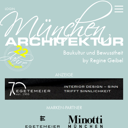
LOGIN
22
Baukultur und Bewusstheit
by Regine Geibel
2004-2026
ANZEIGE