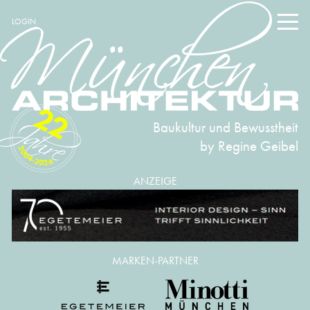
LOGIN
22
Baukultur und Bewusstheit
by Regine Geibel
2004-2026
ANZEIGE