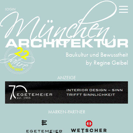
LOGIN
22
Baukultur und Bewusstheit
by Regine Geibel
2004-2026
ANZEIGE