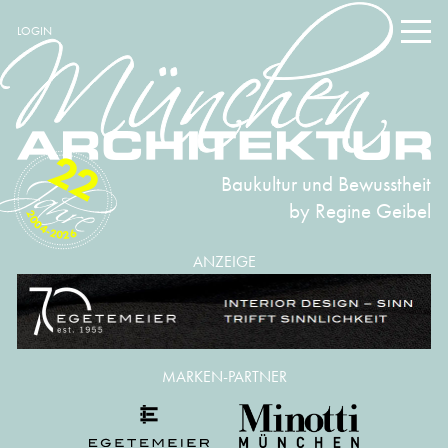
LOGIN
22
Baukultur und Bewusstheit
by Regine Geibel
2004-2026
ANZEIGE