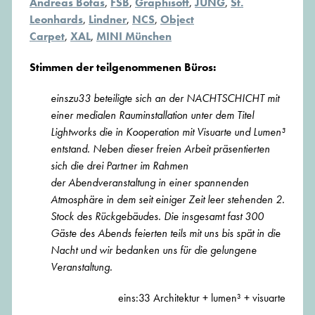
Andreas Botas
,
FSB
,
Graphisoft
,
JUNG
,
St.
Leonhards
,
Lindner
,
NCS
,
Object
Carpet
,
XAL
,
MINI München
Stimmen der teilgenommenen Büros:
einszu33 beteiligte sich an der NACHTSCHICHT mit
einer medialen Rauminstallation unter dem Titel
Lightworks die in Kooperation
mit Visuarte und Lumen³
entstand. Neben dieser freien Arbeit präsentierten
sich die drei Partner im Rahmen
der
Abendveranstaltung in einer spannenden
Atmosphäre in dem seit einiger Zeit leer stehenden 2.
Stock des Rück
gebäudes. Die insgesamt fast 300
Gäste des Abends feierten teils mit uns bis spät in die
Nacht und wir bedanken
uns für die gelungene
Veranstaltung.
eins:33 Architektur + lumen³ + visuarte