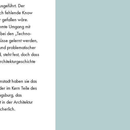
sgeführt. Der
och fehlende Know
 gefallen wäre.
immte Umgang mit
 bei den „Techno-
müsse gelernt werden,
 und problematischer
, steht fest, doch dass
rchitekturgeschichte
enstadt haben sie das
er im Kern Teile des
ugsburg, das
 in der Architektur
cherlich.