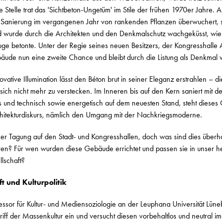
Stelle trat das 'Sichtbeton-Ungetüm' im Stile der frühen 1970er Jahre. 
r Sanierung im vergangenen Jahr von rankenden Pflanzen überwuchert, s
 wurde durch die Architekten und den Denkmalschutz wachgeküsst, wi
e betonte. Unter der Regie seines neuen Besitzers, der Kongresshalle 
ude nun eine zweite Chance und bleibt durch die Listung als Denkmal 
vative Illumination lässt den Béton brut in seiner Eleganz erstrahlen – di
sich nicht mehr zu verstecken. Im Inneren bis auf den Kern saniert mit d
s und technisch sowie energetisch auf dem neuesten Stand, steht dieses
rchitekturdiskurs, nämlich den Umgang mit der Nachkriegsmoderne.
eser Tagung auf den Stadt- und Kongresshallen, doch was sind dies über
eren? Für wen wurden diese Gebäude errichtet und passen sie in unser he
lschaft?
t und Kulturpolitik
ssor für Kultur- und Mediensoziologie an der Leuphana Universität Lüneb
iff der Massenkultur ein und versucht diesen vorbehaltlos und neutral i