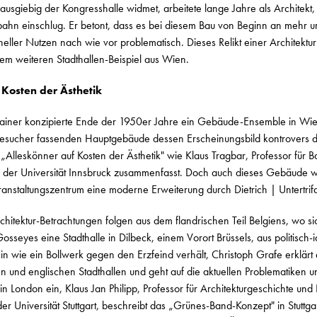
 ausgiebig der Kongresshalle widmet, arbeitete lange Jahre als Architekt,
bahn einschlug. Er betont, dass es bei diesem Bau von Beginn an mehr 
ioneller Nutzen nach wie vor problematisch. Dieses Relikt einer Architektu
inem weiteren Stadthallen-Beispiel aus Wien.
 Kosten der Ästhetik
Rainer konzipierte Ende der 1950er Jahre ein Gebäude-Ensemble in Wien
esucher fassenden Hauptgebäude dessen Erscheinungsbild kontrovers dis
 „Alleskönner auf Kosten der Ästhetik" wie Klaus Tragbar, Professor für 
der Universität Innsbruck zusammenfasst. Doch auch dieses Gebäude wi
anstaltungszentrum eine moderne Erweiterung durch Dietrich | Untertrifal
chitektur-Betrachtungen folgen aus dem flandrischen Teil Belgiens, wo s
osseyes eine Stadthalle in Dilbeck, einem Vorort Brüssels, aus politisc
in wie ein Bollwerk gegen den Erzfeind verhält, Christoph Grafe erklärt
 und englischen Stadthallen und geht auf die aktuellen Problematiken u
n London ein, Klaus Jan Philipp, Professor für Architekturgeschichte und Lei
der Universität Stuttgart, beschreibt das „Grünes-Band-Konzept" in Stut