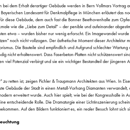
 bei dem Erhalt derartiger Gebäude werden in Bern Vollmars Vortrag au
 Bayerischen Landesamt für Denkmalpflege in München erläutert das n
ür diese Gebäude, dem auch fast die Bonner Beethovenhalle zum Opfer
kmale wie die „Liebe zum Detail" – der penible und aufeinander abgest
nten etwa – wurden bisher nur wenig erforscht. Ein Imagewandel wurde
tzen" noch nicht vollzogen. Der ästhetische Moment dieser Architektur 
orismus. Die Bauteile sind empfindlich und Aufgrund schlechter Wartung
dig nicht erhaltenswert. Dass Faserbeton-Platten nicht schützenswert sind
 viel Potenzial verbirgt und sie ein wichtiger Bestandteil der jüngeren A
 zu retten ist, zeigen Pichler & Traupmann Architekten aus Wien. In Eis
ste Gebäude der Stadt in einen Metall-Vorhang Diamanten verwandelt, d
dern erweitert wurde. Auch hier spielt, wie bei der Kongresshalle in A
ne entscheidende Rolle. Die Dramaturgie einer Lichtinszenierung scheint
bekommen. Auf den Bildern funktioniert es, ein realer Besuch lohnt sich si
rleuchtung