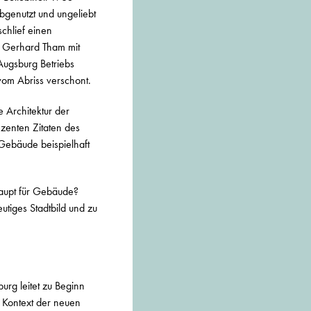
Abgenutzt und ungeliebt
chlief einen
e Gerhard Tham mit
Augsburg Betriebs
vom Abriss verschont.
e Architektur der
ezenten Zitaten des
 Gebäude beispielhaft
haupt für Gebäude?
utiges Stadtbild und zu
urg leitet zu Beginn
m Kontext der neuen