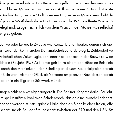
hkriegszeit zu erläutern. Das Beziehungsgeflecht zwischen den neu au
ublikum, Massenkonsum und das Aufkommen einer Kulturindustrie stell
rchitektur. „Sind die Stadthallen ein Ort, wo man Masse sein darf?" fr
gebaute Westfalenhalle in Dortmund oder die 1958 eröffnete Wiener Stad
legt sind, zeugen sicherlich von dem Wunsch, der Massen-Gesellschaft
ltung zu geben.
sportive oder kulturelle Zwecke wie Konzerte und Theater, denen sich d
er, Leiter der kommunalen Denkmalschutzbehörde Steglitz-Zehlendorf von 
rtschaftlichen Zukunftsglauben jener Zeit, der sich in der Bauweise wide
dhalle (Baujahr 1953/54) etwa gehört zu einem der frühesten Beispiele
durch den Architekten Erich Schelling an diesem Bau erfolgreich erprobt 
cher Sicht wohl mit mehr Glück als Verstand umgesetzter Bau, dessen par
ton in ein filigranes Stützwerk mündet.
ungen schienen weniger ausgereift. Die Berliner Kongresshalle (Baujahr
rem spektakulären konkaven Schalendach, das an eine Muschel erinnert, 
ehoben werden musste, galt die Halle doch als Sinnbild einer freien, of
schaft und als Bau der Freundschaft zwischen der BRD und den USA. Ste