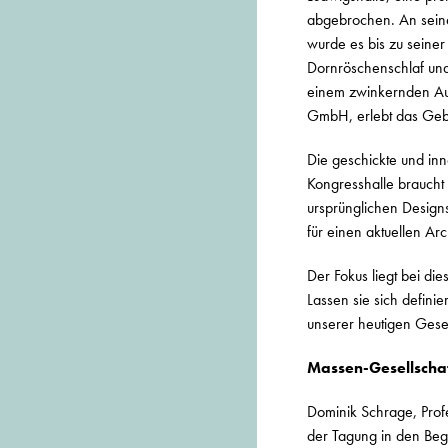
abgebrochen. An seine 
wurde es bis zu seine
Dornröschenschlaf und
einem zwinkernden Aug
GmbH, erlebt das Gebä
Die geschickte und inno
Kongresshalle braucht 
ursprünglichen Design
für einen aktuellen A
Der Fokus liegt bei di
Lassen sie sich defini
unserer heutigen Gesel
Massen-Gesellschaf
Dominik Schrage, Profe
der Tagung in den Begr