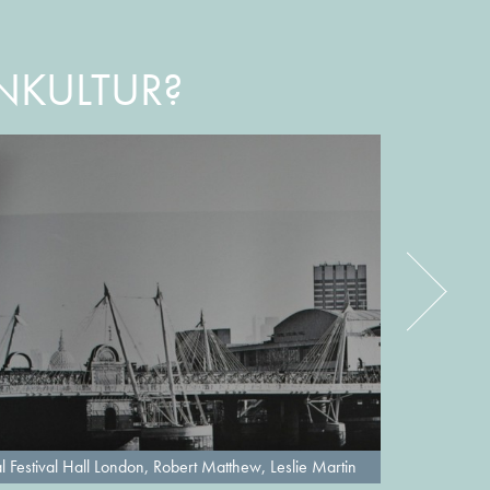
ENKULTUR?
l Festival Hall London, Robert Matthew, Leslie Martin