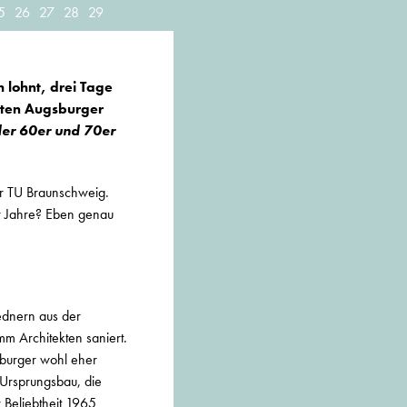
5
26
27
28
29
h lohnt, drei Tage
sten Augsburger
der 60er und 70er
er TU Braunschweig.
r Jahre? Eben genau
ednern aus der
mm Architekten saniert.
burger wohl eher
Ursprungsbau, die
 Beliebtheit 1965