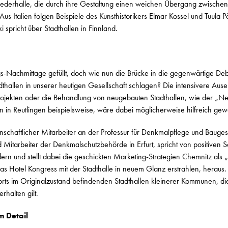
Liederhalle, die durch ihre Gestaltung einen weichen Übergang zwischen
Aus Italien folgen Beispiele des Kunsthistorikers Elmar Kossel und Tuula 
ki spricht über Stadthallen in Finnland.
s-Nachmittage gefüllt, doch wie nun die Brücke in die gegenwärtige Deb
thallen in unserer heutigen Gesellschaft schlagen? Die intensivere Aus
rojekten oder die Behandlung von neugebauten Stadthallen, wie der „Ne
n in Reutlingen beispielsweise, wäre dabei möglicherweise hilfreich ge
nschaftlicher Mitarbeiter an der Professur für Denkmalpflege und Bauge
 Mitarbeiter der Denkmalschutzbehörde in Erfurt, spricht von positiven S
rn und stellt dabei die geschickten Marketing-Strategien Chemnitz als 
s Hotel Kongress mit der Stadthalle in neuem Glanz erstrahlen, heraus.
rorts im Originalzustand befindenden Stadthallen kleinerer Kommunen, di
rhalten gilt.
m Detail