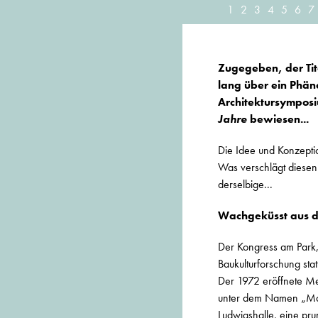
1
2
3
4
5
6
7
Zugegeben, der Tite
lang über ein Phän
Architektursympos
Jahre
bewiesen...
Die Idee und Konzepti
Was verschlägt diesen
derselbige...
Wachgeküsst aus d
Der Kongress am Park,
Baukulturforschung sta
Der 1972 eröffnete M
unter dem Namen „Mais
Ludwigshalle, eine pru