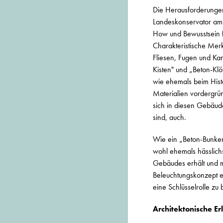
Die Herausforderungen
Landeskonservator am
How und Bewusstsein f
Charakteristische Mer
Fliesen, Fugen und Ka
Kisten" und „Beton-Klö
wie ehemals beim Hist
Materialien vordergrün
sich in diesen Gebäuden
sind, auch.
Wie ein „Beton-Bunker"
wohl ehemals hässlich
Gebäudes erhält und mo
Beleuchtungskonzept ei
eine Schlüsselrolle zu 
Architektonische E