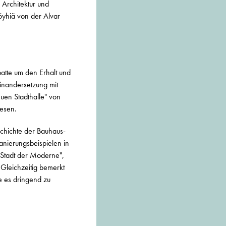
 Architektur und
Pöyhiä von der Alvar
atte um den Erhalt und
einandersetzung mit
uen Stadthalle" von
wesen.
schichte der Bauhaus-
anierungsbeispielen in
„Stadt der Moderne",
 Gleichzeitig bemerkt
e es dringend zu