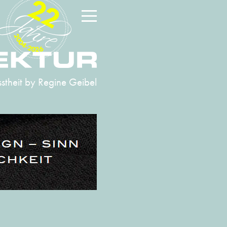
22
2004-2026
stheit
by Regine Geibel