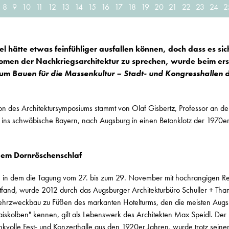
8
9
10
11
12
13
14
15
16
17
18
19
20
21
22
23
24
2
l hätte etwas feinfühliger ausfallen können, doch dass es sic
omen der Nachkriegsarchitektur zu sprechen, wurde beim er
ium
Bauen für die Massenkultur – Stadt- und Kongresshallen 
on des Architektursymposiums stammt von Olaf Gisbertz, Professor an d
 ins schwäbische Bayern, nach Augsburg in einen Betonklotz der 1970e
em Dornröschenschlaf
 in dem die Tagung vom 27. bis zum 29. November mit hochrangigen R
ttfand, wurde 2012 durch das Augsburger Architekturbüro Schuller + Tha
ehrzweckbau zu Füßen des markanten Hotelturms, den die meisten Augs
kolben" kennen, gilt als Lebenswerk des Architekten Max Speidl. Der 
nkvolle Fest- und Konzerthalle aus den 1920er Jahren, wurde trotz seiner