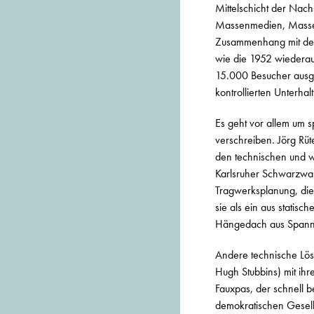
Mittelschicht der Nac
Massenmedien, Massenp
Zusammenhang mit der A
wie die 1952 wiederauf
15.000 Besucher ausge
kontrollierten Unterha
Es geht vor allem um 
verschreiben. Jörg Rüt
den technischen und wi
Karlsruher Schwarzwal
Tragwerksplanung, die 
sie als ein aus statis
Hängedach aus Spannbe
Andere technische Lös
Hugh Stubbins) mit ih
Fauxpas, der schnell b
demokratischen Gesell