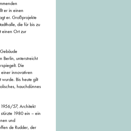
fkommenden
t er in einen
agt er. Großprojekte
thalle, die für bis zu
 einen Ort zur
ie Gebäude
Berlin, unterstreicht
rspiegelt. Die
 einer innovativen
wurde. Bis heute gilt
abolisches, hauchdünnes
 1956/57, Architekt
stürzte 1980 ein – ein
fenen und
ffen de Rudder, der