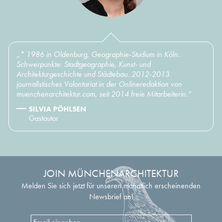
„* 1986 in Oldenburg, Geographie-Studium in Köln.
Schwerpunkte: Stadtgeographie, Kunst- und
Architekturgeschichte und Städtebau. 2012-2013
journalistisches Volontariat in der Onlineredaktion von
muenchenarchitektur.com, seit 2014 freie Mitarbeiterin.“
SILVIA PÖHLSEN
Gastautor
JOIN MÜNCHENARCHITEKTUR
Melden Sie sich jetzt für unseren monatlich erscheinenden
Newsbrief an!