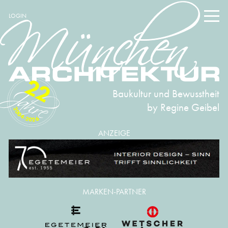
LOGIN
22
Baukultur und Bewusstheit
by Regine Geibel
2004-2026
ANZEIGE