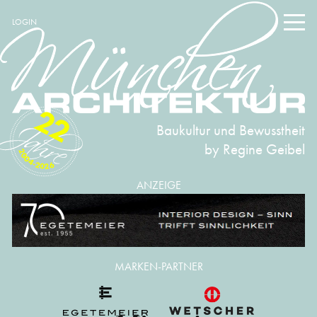
LOGIN
22
Baukultur und Bewusstheit
by Regine Geibel
2004-2026
ANZEIGE