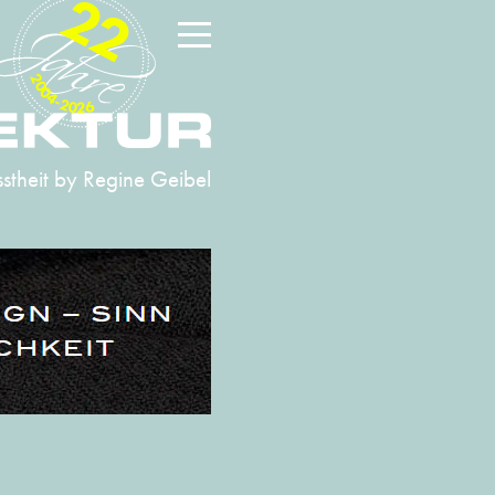
22
2004-2026
stheit
by Regine Geibel