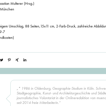
bastian Multerer (Hrsg.)
t München
rbigem Umschlag, 88 Seiten,15x11 cm, 2-Farb-Druck, zahlreiche Abbil
9-7
andkosten)
„* 1986 in Oldenburg, Geographie-Studium in Köln. Schwe
Stadtgeographie, Kunst- und Architekturgeschichte und Stä
journalistisches Volontariat in der Onlineredaktion von muen
seit 2014 freie Mitarbeiterin.“