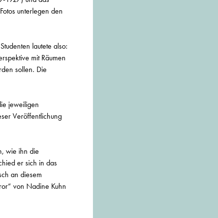
Fotos unterlegen den
tudenten lautete also:
perspektive mit Räumen
den sollen. Die
ie jeweiligen
ieser Veröffentlichung
, wie ihn die
hied er sich in das
isch an diesem
error“ von Nadine Kuhn