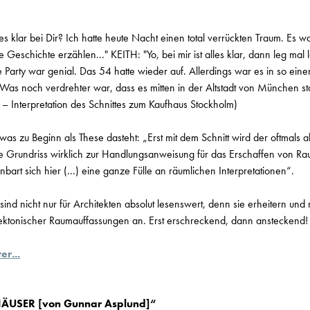
es klar bei Dir? Ich hatte heute Nacht einen total verrückten Traum. Es w
 Geschichte erzählen..." KEITH: "Yo, bei mir ist alles klar, dann leg mal
 Party war genial. Das 54 hatte wieder auf. Allerdings war es in so eine
Was noch verdrehter war, dass es mitten in der Altstadt von München s
– Interpretation des Schnittes zum Kaufhaus Stockholm)
was zu Beginn als These dasteht: „Erst mit dem Schnitt wird der oftmals als
te Grundriss wirklich zur Handlungsanweisung für das Erschaffen von Ra
nbart sich hier (...) eine ganze Fülle an räumlichen Interpretationen“.
 sind nicht nur für Architekten absolut lesenswert, denn sie erheitern un
ektonischer Raumauffassungen an. Erst erschreckend, dann ansteckend!
er...
ÄUSER [von Gunnar Asplund]“