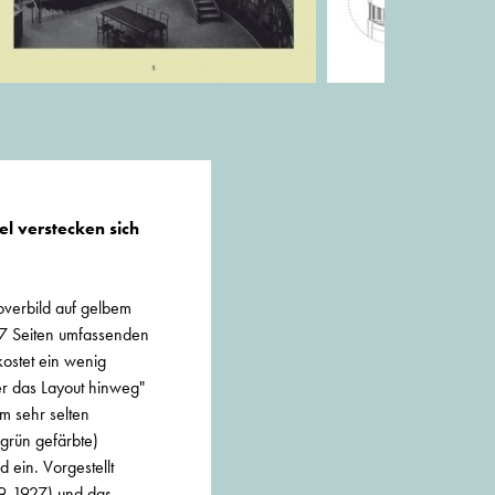
l verstecken sich
overbild auf gelbem
87 Seiten umfassenden
kostet ein wenig
er das Layout hinweg"
rm sehr selten
(grün gefärbte)
 ein. Vorgestellt
19-1927) und das