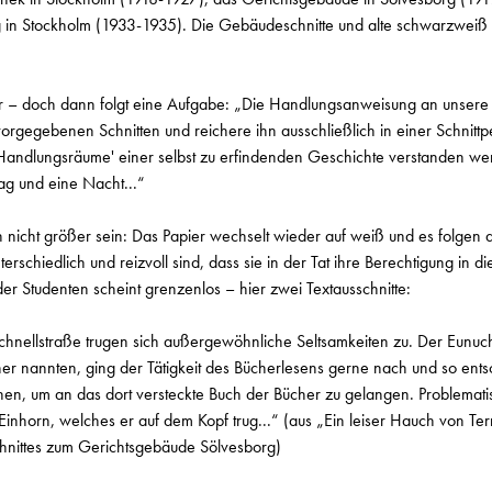
in Stockholm (1933-1935). Die Gebäudeschnitte und alte schwarzweiß 
lar – doch dann folgt eine Aufgabe: „Die Handlungsanweisung an unsere S
rgegebenen Schnitten und reichere ihn ausschließlich in einer Schnitt
'Handlungsräume' einer selbst zu erfindenden Geschichte verstanden wer
Tag und eine Nacht...“
nicht größer sein: Das Papier wechselt wieder auf weiß und es folgen d
erschiedlich und reizvoll sind, dass sie in der Tat ihre Berechtigung in d
 der Studenten scheint grenzenlos – hier zwei Textausschnitte:
hnellstraße trugen sich außergewöhnliche Seltsamkeiten zu. Der Eunuch
r nannten, ging der Tätigkeit des Bücherlesens gerne nach und so entsc
en, um an das dort versteckte Buch der Bücher zu gelangen. Problemat
Einhorn, welches er auf dem Kopf trug...“ (aus „Ein leiser Hauch von T
chnittes zum Gerichtsgebäude Sölvesborg)