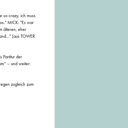
ar so crazy, ich muss
 los." MICK: "Es war
m älteren, eher
tand..." (aus TOWER
 Partitur der
um“ – und weiter:
d regen zugleich zum