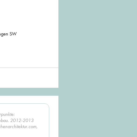
dungen SW
rpunkte:
dtebau. 2012-2013
chenarchitektur.com,