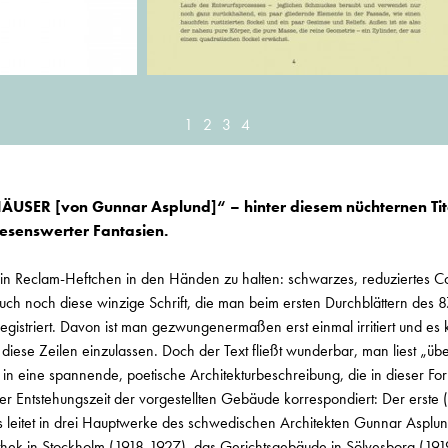
1
2
3
4
SER [von Gunnar Asplund]“ – hinter diesem nüchternen Tite
lesenswerter Fantasien.
in Reclam-Heftchen in den Händen zu halten: schwarzes, reduziertes C
ch noch diese winzige Schrift, die man beim ersten Durchblättern des 
egistriert. Davon ist man gezwungenermaßen erst einmal irritiert und es 
diese Zeilen einzulassen. Doch der Text fließt wunderbar, man liest „üb
in in eine spannende, poetische Architekturbeschreibung, die in dieser Fo
er Entstehungszeit der vorgestellten Gebäude korrespondiert: Der erste 
s leitet in drei Hauptwerke des schwedischen Architekten Gunnar Asplund
othek in Stockholm (1918-1927), das Gerichtsgebäude in Sölvesborg (19