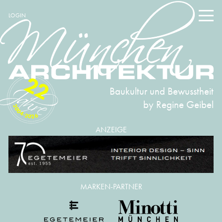
LOGIN
22
Baukultur und Bewusstheit
by Regine Geibel
2004-2026
ANZEIGE