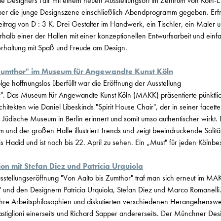
die Designers Fair mit einem neuen Ausstellungsort im Zentrum von Köln-E
ber die junge Designszene einschließlich Abendprogramm gegeben. Erf
Beitrag von D : 3 K. Drei Gestalter im Handwerk, ein Tischler, ein Maler 
rhalb einer der Hallen mit einer konzeptionellen Entwurfsarbeit und ei
terhaltung mit Spaß und Freude am Design.
 Zumthor" im Museum für Angewandte Kunst Köln
e hoffnungslos überfüllt war die Eröffnung der Ausstellung
r". Das Museum für Angewandte Kunst Köln (MAKK) präsentierte pünktl
tekten wie Daniel Libeskinds "Spirit House Chair", der in seiner facett
Jüdische Museum in Berlin erinnert und somit umso authentischer wirkt.
 und der großen Halle illustriert Trends und zeigt beeindruckende Solitä
s Hadid und ist noch bis 22. April zu sehen. Ein „Must" für jeden Kölnbe
on mit Stefan Diez und Patricia Urquiola
stellungseröffnung "Von Aalto bis Zumthor" traf man sich erneut im MAK
re" und den Designern Patricia Urquiola, Stefan Diez und Marco Romanelli
 ihre Arbeitsphilosophien und diskutierten verschiedenen Herangehenswe
stiglioni einerseits und Richard Sapper andererseits. Der Münchner Des