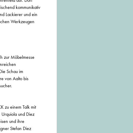
hrenfeld auf. Dort
rischend kommunikativ
und Lackierer und ein
nfachen Werkzeugen
ich zur Möbelmesse
enreichen
 Die Schau im
re von Aalto bis
sucher.
K zu einem Talk mit
. Urquiola und Diez
isen und ihre
igner Stefan Diez