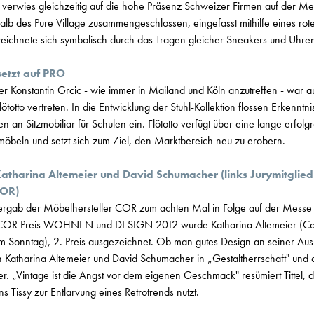
erwies gleichzeitig auf die hohe Präsenz Schweizer Firmen auf der Mes
halb des Pure Village zusammengeschlossen, eingefasst mithilfe eines ro
zeichnete sich symbolisch durch das Tragen gleicher Sneakers und Uhren
setzt auf PRO
 Konstantin Grcic - wie immer in Mailand und Köln anzutreffen - war a
ötotto vertreten. In die Entwicklung der Stuhl-Kollektion flossen Erkenntn
 an Sitzmobiliar für Schulen ein. Flötotto verfügt über eine lange erfolgr
möbeln und setzt sich zum Ziel, den Marktbereich neu zu erobern.
atharina Altemeier und David Schumacher (links Jurymitgli
COR)
vergab der Möbelhersteller COR zum achten Mal in Folge auf der Messe
 COR Preis WOHNEN und DESIGN 2012 wurde Katharina Altemeier (Capit
 am Sonntag), 2. Preis ausgezeichnet. Ob man gutes Design an seiner Au
n Katharina Altemeier und David Schumacher in „Gestaltherrschaft" und
r. „Vintage ist die Angst vor dem eigenen Geschmack" resümiert Tittel, de
 Tissy zur Entlarvung eines Retrotrends nutzt.