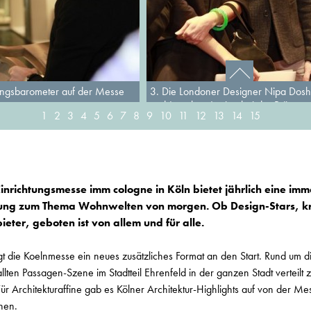
ungsbarometer auf der Messe
3. Die Londoner Designer Nipa Dosh
und Jonathan Levien bei der Präsenta
1
2
3
4
5
6
7
8
9
10
11
12
13
14
15
von Das Haus - Interiors on Stage
Einrichtungsmesse imm cologne in Köln bietet jährlich eine im
ung zum Thema Wohnwelten von morgen. Ob Design-Stars, k
ieter, geboten ist von allem und für alle.
ingt die Koelnmesse ein neues zusätzliches Format an den Start. Rund um 
lten Passagen-Szene im Stadtteil Ehrenfeld in der ganzen Stadt verteilt 
Für Architekturaffine gab es Kölner Architektur-Highlights auf von der Me
hen.