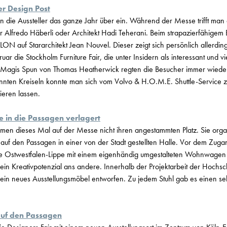
er Design Post
n die Aussteller das ganze Jahr über ein. Während der Messe trifft man do
r Alfredo Häberli oder Architekt Hadi Teherani. Beim strapazierfähige
LON auf Stararchitekt Jean Nouvel. Dieser zeigt sich persönlich allerding
uar die Stockholm Furniture Fair, die unter Insidern als interessant und vi
e Magis Spun von Thomas Heatherwick regten die Besucher immer wiede
annten Kreiseln konnte man sich vom Volvo & H.O.M.E. Shuttle-Service z
ieren lassen.
e in die Passagen verlagert
en dieses Mal auf der Messe nicht ihren angestammten Platz. Sie organ
ert auf den Passagen in einer von der Stadt gestellten Halle. Vor dem Z
e Ostwestfalen-Lippe mit einem eigenhändig umgestalteten Wohnwagen a
ein Kreativpotenzial ans andere. Innerhalb der Projektarbeit der Hoch
 ein neues Ausstellungsmöbel entworfen. Zu jedem Stuhl gab es einen sel
auf den Passagen