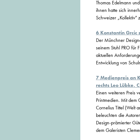
Thomas Edelmann und v
ihnen hatte sich inner
Schweizer „Kollektiv" 
6 Konstantin Grcic 
Der Münchner Designer
seinem Stuhl PRO für Fl
aktuellen Anforderungen
Entwicklung von Schul
7 Medienpreis an K
rechts Leo Lübke, 
Einen weiteren Preis 
Printmedien. Mit dem
Cornelius Tittel (Welt
beleuchten die Autore
Design-prämierter Güte
dem Galeristen Clemens