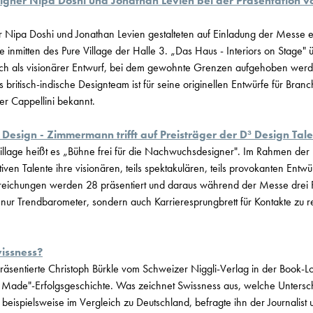
igner Nipa Doshi und Jonathan Levien bei der Präsentation v
 Nipa Doshi und Jonathan Levien gestalteten auf Einladung der Messe 
e inmitten des Pure Village der Halle 3. „Das Haus - Interiors on Stage" 
auch als visionärer Entwurf, bei dem gewohnte Grenzen aufgehoben wer
s britisch-indische Designteam ist für seine originellen Entwürfe für Bra
er Cappellini bekannt.
esign - Zimmermann trifft auf Preisträger der D³ Design Tale
llage heißt es „Bühne frei für die Nachwuchsdesigner". Im Rahmen der 
ativen Talente ihre visionären, teils spektakulären, teils provokanten En
reichungen werden 28 präsentiert und daraus während der Messe drei P
ht nur Trendbarometer, sondern auch Karrieresprungbrett für Kontakte zu
issness?
räsentierte Christoph Bürkle vom Schweizer Niggli-Verlag in der Book-
s Made"-Erfolgsgeschichte. Was zeichnet Swissness aus, welche Untersc
 beispielsweise im Vergleich zu Deutschland, befragte ihn der Journalist