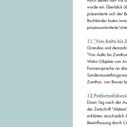
Auch dieses Jahr trat 
wurde ein Überblick ü
präsentierte sich der 
Buchbinder boten inne
prozessorientierte Un
11 "Von Aalto bis
Grandios und demzufolg
"Von Aalto bis Zumtho
Wohn-Objekte von Archi
Formensprache an das 
Sonderausstellungsraum
Zumthor, von Breuer bi
12 Podiumsdiskussi
Einen Tag nach der Aus
der Zeitschrift "Abita
erklärten anschaulich
Beeinflussung durch Ca