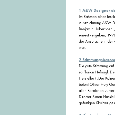
1 A&W Designer de
Im Rahmen einer festli
Auszeichnung A&W-Des
Benjamin Hubert den 
erneut vergeben, 1998 
der Ansprache in der v
war.
2 Stimmungsbarome
Die gute Stimmung auf 
so Florian Hufnagl, D
Hersteller („Der Köln
betont Oliver Holy Ge
allen Bereichen zu ver
Director Simon Hussle
gefertigen Skulptur ges