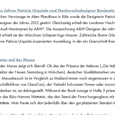
s Jahres Patricia Urquiola und Nachwuchsdesigner Benjamin
chen Vernissage im Alten Pfandhaus in Köln wurde die Designerin Patrici
igner der Jahres 2012 geehrt. Gleichzeitig erhielt der Londoner Nac
„Audi Mentorpreis by A&W". Die Auszeichnung A&W-Designer der Jahre
erhielt sie der Münchner Lichtpoet Ingo Maurer. Zahlreiche illustre Gä
on Patricia Urquiola inszenierten Ausstellung, in der ein Querschnitt ih
ter auf der Messe
der Messe zeigt sich überall. Ob das der Präsenz der Italiener („Die Ital
irektor der Neuen Sammlung in München), deutscher Qualitätsmarken und 
er Messebesuch ist im Vergleich zu Mailand immer noch angemessen in de
schäftsführer von ClassiCon), der Vielzahl Schweizer Firmen oder inno
danken ist, sei dahingestellt. Während der Book-Lounge in Halle 3 präse
in das Büro Hannes Wettstein, das den Stand der Firma horgenglarus mit
taltete. Man freute sich dort jedenfalls über den gut platzierten Standort i