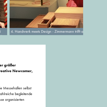
i
4. Handwerk meets Design - Zimmermann trifft auf Preisträger de
tion
mer größer
reative Newcomer,
die Messehallen selbst
zahlreiche begleitende
sse organisierten