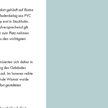
rt gehäuft auf illustre
m Bodenbelag aus PVC
s erst in Stockholm.
elversprechend gilt.
r zum Platz nehmen
u den wichtigsten
isierten sich daher in
ugang des Gebäudes
uf. Im Inneren reihte
schule Wismar wurde
bst gestalteten