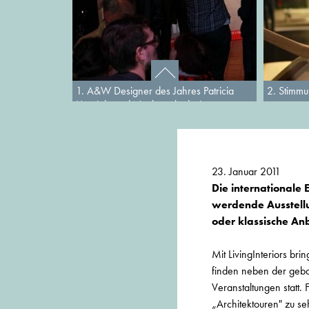
1. A&W Designer des Jahres Patricia
2. Stimm
Urquiola und Nachwuchsdesigner
Benjamin Hubert
23. Januar 2011
Die internationale 
werdende Ausstell
oder klassische Anb
Mit LivingInteriors br
finden neben der gebal
Veranstaltungen statt. 
„Architektouren" zu se