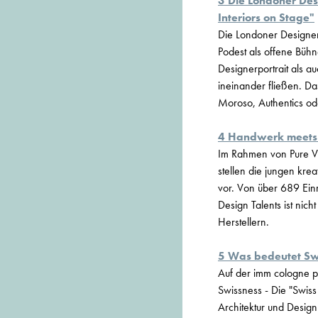
3 Die Londoner Des
Interiors on Stage"
Die Londoner Designer
Podest als offene Bühn
Designerportrait als 
ineinander fließen. Da
Moroso, Authentics od
4 Handwerk meets D
Im Rahmen von Pure Vi
stellen die jungen kre
vor. Von über 689 Ein
Design Talents ist nic
Herstellern.
5 Was bedeutet Sw
Auf der imm cologne p
Swissness - Die "Swis
Architektur und Design