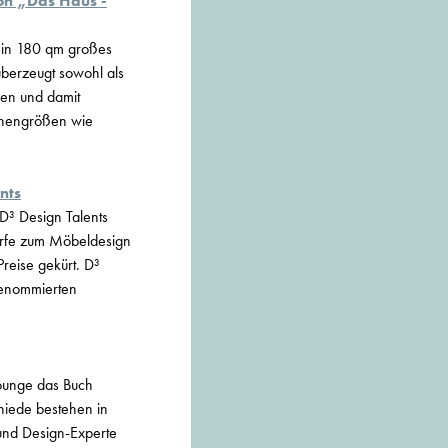
on „Das Haus -
ein 180 qm großes
überzeugt sowohl als
den und damit
nchengrößen wie
nts
D³ Design Talents
twürfe zum Möbeldesign
reise gekürt. D³
 renommierten
Lounge das Buch
hiede bestehen in
 und Design-Experte