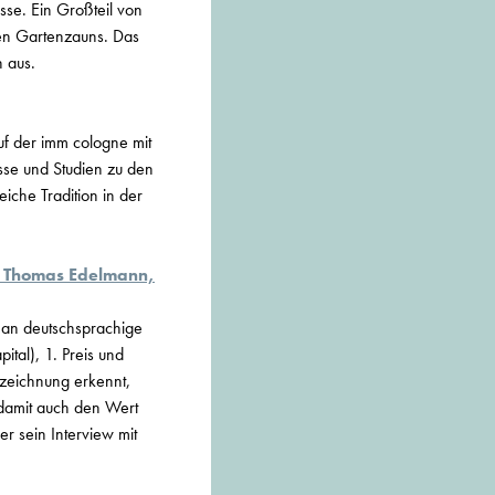
se. Ein Großteil von
ten Gartenzauns. Das
 aus.
uf der imm cologne mit
isse und Studien zu den
eiche Tradition in der
ed Thomas Edelmann,
 an deutschsprachige
al), 1. Preis und
szeichnung erkennt,
 damit auch den Wert
r sein Interview mit