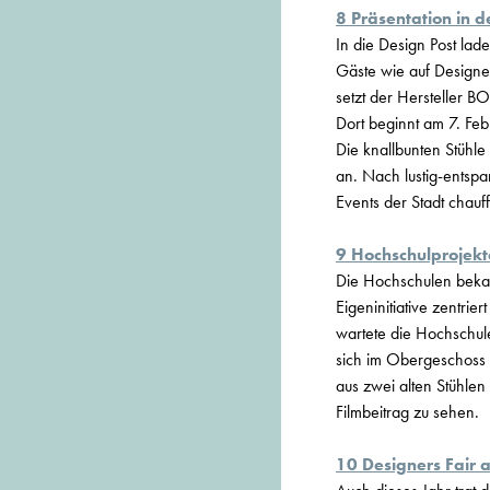
8 Präsentation in d
In die Design Post lade
Gäste wie auf Designe
setzt der Hersteller BO
Dort beginnt am 7. Febr
Die knallbunten Stühl
an. Nach lustig-entsp
Events der Stadt chauff
9 Hochschulprojekt
Die Hochschulen bekam
Eigeninitiative zentri
wartete die Hochschul
sich im Obergeschoss 
aus zwei alten Stühlen
Filmbeitrag zu sehen.
10 Designers Fair 