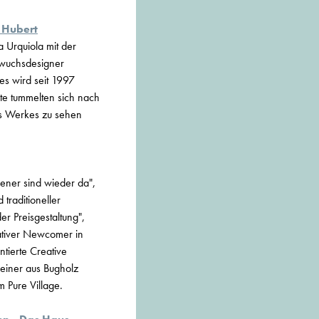
 Hubert
a Urquiola mit der
hwuchsdesigner
s wird seit 1997
ste tummelten sich nach
res Werkes zu sehen
iener sind wieder da",
traditioneller
r Preisgestaltung",
vativer Newcomer in
ntierte Creative
 einer aus Bugholz
m Pure Village.