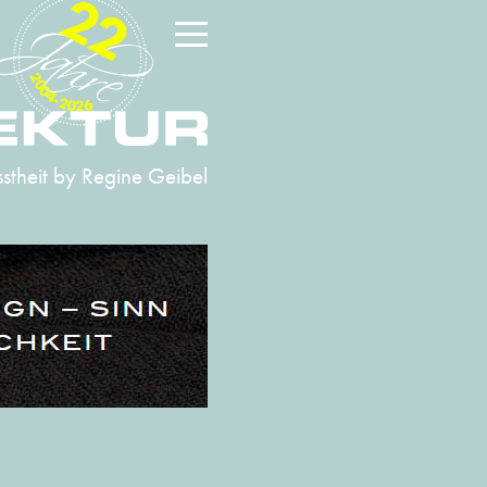
22
2004-2026
stheit
by Regine Geibel