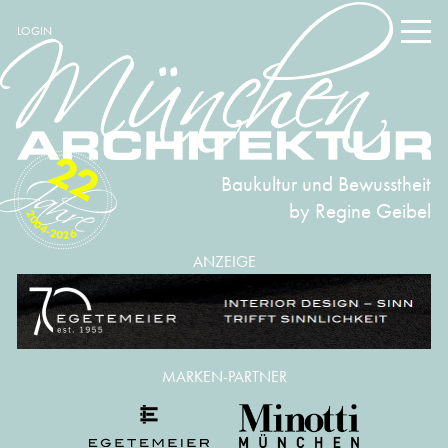
LOGIN
22
Baukultur und Bewusstheit
by Regine Geibel
2004-2026
ANZEIGE