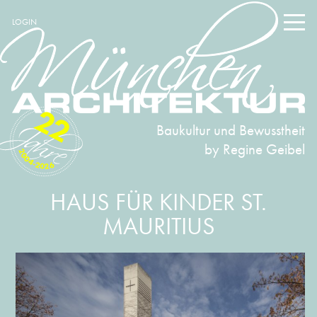
LOGIN
22
Baukultur und Bewusstheit
by Regine Geibel
2004-2026
HAUS FÜR KINDER ST.
MAURITIUS