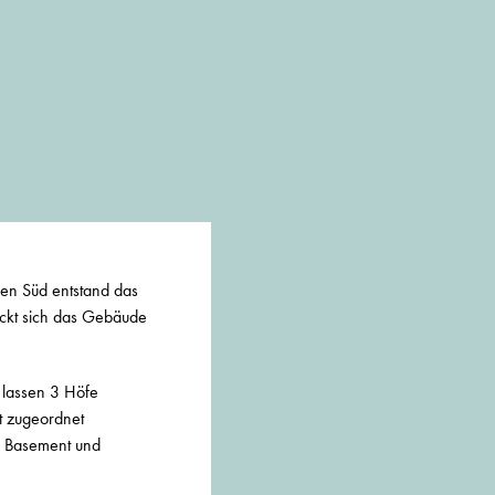
en Süd entstand das
eckt sich das Gebäude
 lassen 3 Höfe
t zugeordnet
, Basement und