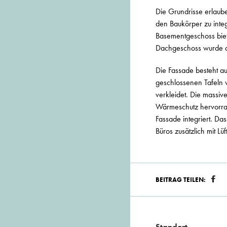
Die Grundrisse erlaube
den Baukörper zu integ
Basementgeschoss biete
Dachgeschoss wurde al
Die Fassade besteht a
geschlossenen Tafeln 
verkleidet. Die massi
Wärmeschutz hervorrag
Fassade integriert. D
Büros zusätzlich mit L
BEITRAG TEILEN:
Standort