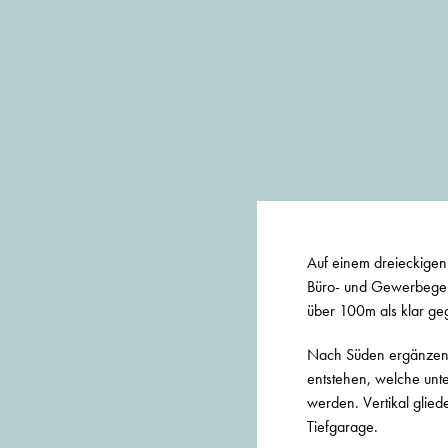
Auf einem dreieckigen
Büro- und Gewerbegebä
über 100m als klar ge
Nach Süden ergänzen d
entstehen, welche unte
werden. Vertikal glie
Tiefgarage.