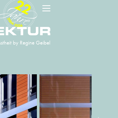
22
2004-2026
stheit
by Regine Geibel