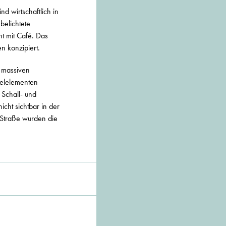
d wirtschaftlich in
belichtete
nt mit Café. Das
n konzipiert.
 massiven
gelelementen
 Schall- und
ht sichtbar in der
 Straße wurden die