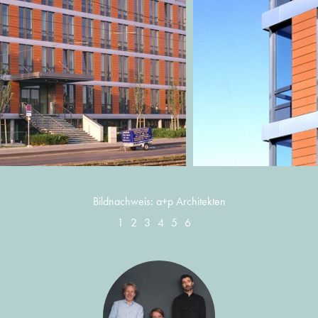
Bildnachweis: a+p Architekten
1
2
3
4
5
6