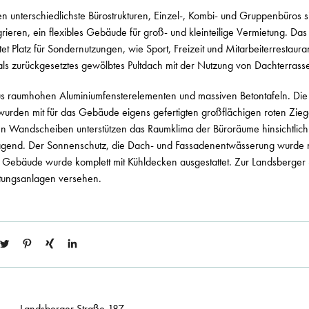
n unterschiedlichste Bürostrukturen, Einzel-, Kombi- und Gruppenbüros sin
rieren, ein flexibles Gebäude für groß- und kleinteilige Vermietung. Das 
t Platz für Sondernutzungen, wie Sport, Freizeit und Mitarbeiterrestaura
s zurückgesetztes gewölbtes Pultdach mit der Nutzung von Dachterrasse
us raumhohen Aluminiumfensterelementen und massiven Betontafeln. Die
wurden mit für das Gebäude eigens gefertigten großflächigen roten Zie
ven Wandscheiben unterstützen das Raumklima der Büroräume hinsichtlich
end. Der Sonnenschutz, die Dach- und Fassadenentwässerung wurde nic
as Gebäude wurde komplett mit Kühldecken ausgestattet. Zur Landsberger
üftungsanlagen versehen.
Landsberger Straße 187