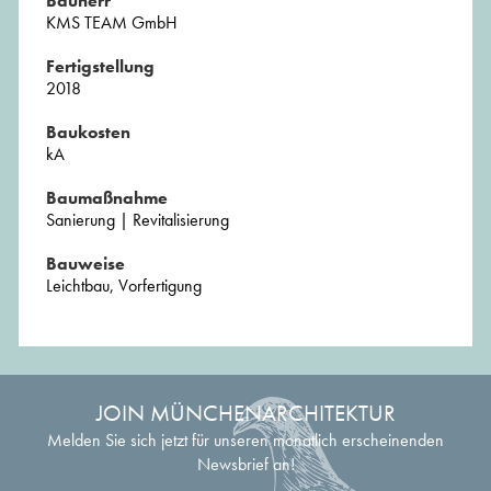
Bauherr
KMS TEAM GmbH
Fertigstellung
2018
Baukosten
kA
Baumaßnahme
Sanierung | Revitalisierung
Bauweise
Leichtbau, Vorfertigung
JOIN MÜNCHENARCHITEKTUR
Melden Sie sich jetzt für unseren monatlich erscheinenden
Newsbrief an!