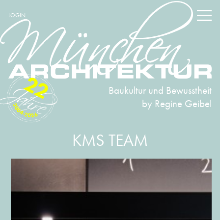
LOGIN
22
Baukultur und Bewusstheit
by Regine Geibel
2004-2026
KMS TEAM