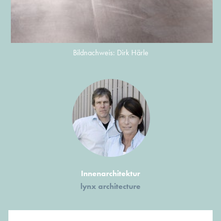
Bildnachweis: Dirk Härle
Innenarchitektur
lynx architecture