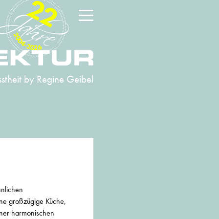
22
2004-2026
stheit
by Regine Geibel
hnlichen
ine großzügige Küche,
einer harmonischen