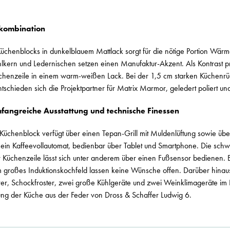
bkombination
chenblocks in dunkelblauem Mattlack sorgt für die nötige Portion Wärme
ahlkern und Ledernischen setzen einen Manufaktur-Akzent. Als Kontrast pr
chenzeile in einem warm-weißen Lack. Bei der 1,5 cm starken Küchen
ntschieden sich die Projektpartner für Matrix Marmor, geledert poliert un
fangreiche Ausstattung und technische Finessen
Küchenblock verfügt über einen Tepan-Grill mit Muldenlüftung sowie üb
: ein Kaffeevollautomat, bedienbar über Tablet und Smartphone. Die sch
r Küchenzeile lässt sich unter anderem über einen Fußsensor bedienen. 
cm großes Induktionskochfeld lassen keine Wünsche offen. Darüber hina
er, Schockfroster, zwei große Kühlgeräte und zwei Weinklimageräte i
ung der Küche aus der Feder von Dross & Schaffer Ludwig 6.