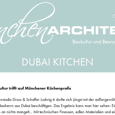
Baukultur und Bewus
DUBAI KITCHEN
ltur trifft auf Münchener Küchenprofis
tudio Dross & Schaffer Ludwig 6 durfte sich jüngst mit der außergewö
auherrn aus Dubai beschäftigen. Das Ergebnis kann man hier sehen: E
s an nichts mangelt... Mit technischen Finessen, edlen Materialien und 