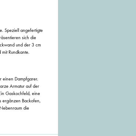
. Speziell angefertigte
äsentieren sich die
rückwand und der 3 cm
d mit Rundkante.
er einen Dampfgarer.
warze Armatur auf der
Ein Gaskochfeld, eine
us ergänzen Backofen,
m Nebenraum die