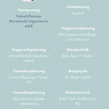
Lichtplanung
Vermessung
a·g Licht
Vokal+Partner
Beratende Ingenieure
mbB
Tragwerksplanung
B+G Ingenieure Bollinger
und Grohmann
Tragwerksplanung
Haustechnik
Schmitt Stumpf Frühauf und
Kühn Bauer + Partner
Partner
Fassadenplanung
Bauphysik
Emmer Pfenninger Partner
Dr. Pfeiler GmbH
AG
Fassadenplanung
Elektrotechnik
klaus fenners facade
K+B E-Tech GmbH & Co.
competence
KG