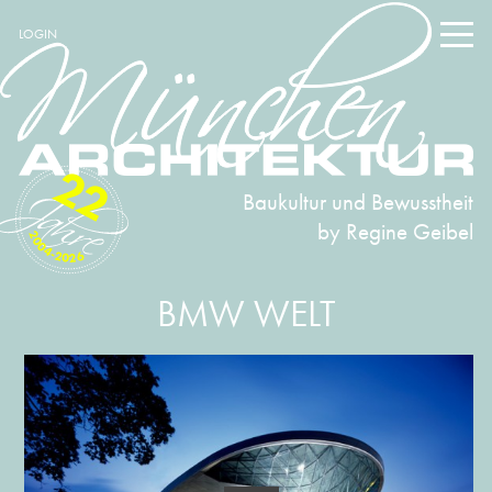
LOGIN
22
Baukultur und Bewusstheit
by Regine Geibel
2004-2026
BMW WELT