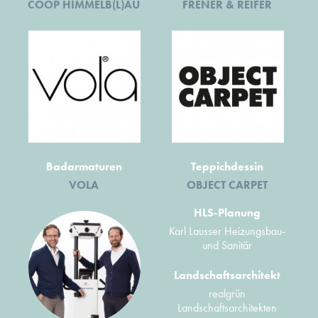
COOP HIMMELB(L)AU
FRENER & REIFER
Badarmaturen
Teppichdessin
VOLA
OBJECT CARPET
HLS-Planung
Karl Lausser Heizungsbau-
und Sanitär
Landschaftsarchitekt
realgrün
Landschaftsarchitekten