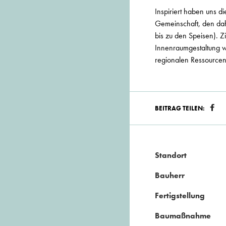
Inspiriert haben uns d
Gemeinschaft, den dah
bis zu den Speisen). Z
Innenraumgestaltung w
regionalen Ressourcen
BEITRAG TEILEN:
Standort
Bauherr
Fertigstellung
Baumaßnahme