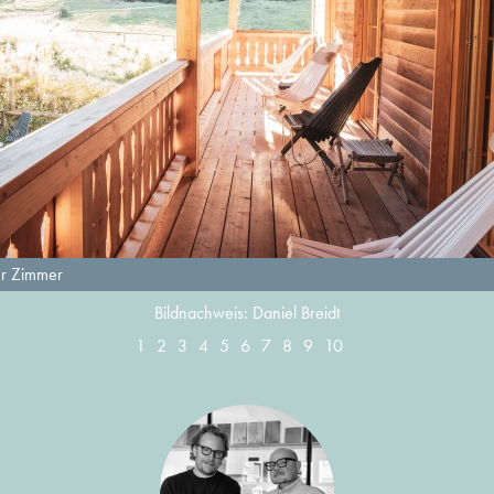
er Zimmer
Bildnachweis: Daniel Breidt
1
2
3
4
5
6
7
8
9
10