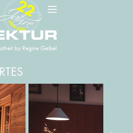
22
2004-2026
stheit
by Regine Geibel
RTES