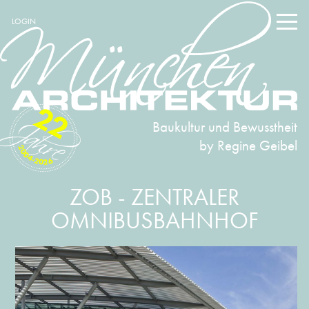
LOGIN
22
Baukultur und Bewusstheit
by Regine Geibel
2004-2026
ZOB - ZENTRALER
OMNIBUSBAHNHOF