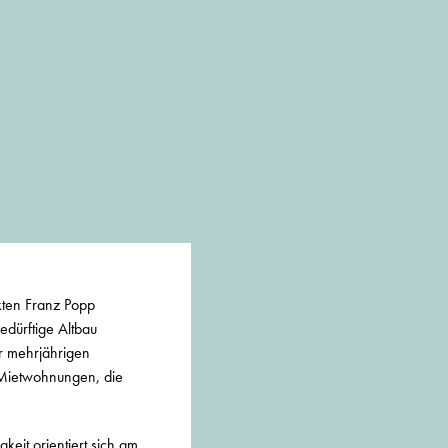
ten Franz Popp
edürftige Altbau
er mehrjährigen
 Mietwohnungen, die
keit orientiert sich am