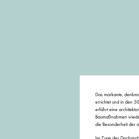
Das markante, denkma
errichtet und in den 5
erfährt eine architekt
Baumaßnahmen wieder 
die Besonderheit der s
Im Zuge des Dachausbau