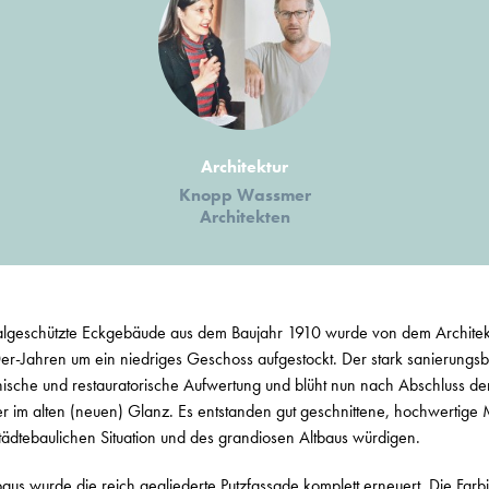
Architektur
Knopp Wassmer
Architekten
lgeschützte Eckgebäude aus dem Baujahr 1910 wurde von dem Architek
0er-Jahren um ein niedriges Geschoss aufgestockt. Der stark sanierungsb
onische und restauratorische Aufwertung und blüht nun nach Abschluss d
im alten (neuen) Glanz. Es entstanden gut geschnittene, hochwertige
tädtebaulichen Situation und des grandiosen Altbaus würdigen.
s wurde die reich gegliederte Putzfassade komplett erneuert. Die Farbig