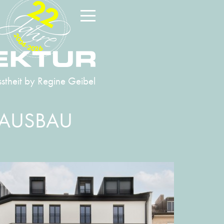
22
2004-2026
stheit
by Regine Geibel
AUSBAU