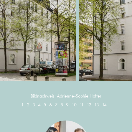
Bildnachweis: Adrienne-Sophie Hoffer
1
2
3
4
5
6
7
8
9
10
11
12
13
14