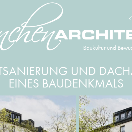
Baukultur und Bewus
TSANIERUNG UND DACH
EINES BAUDENKMALS