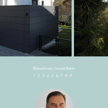
Bildnachweis: Nicolai Baehr
1
2
3
4
5
6
7
8
9