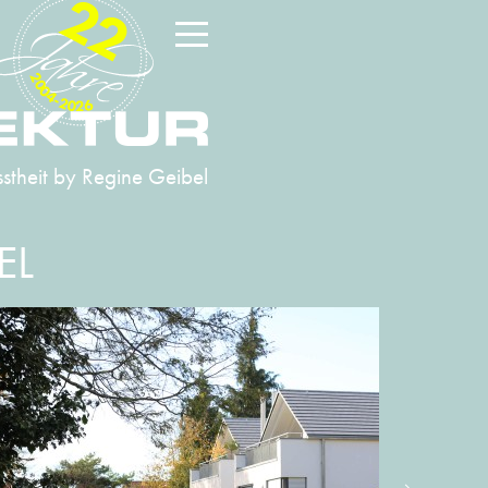
22
2004-2026
stheit
by Regine Geibel
EL