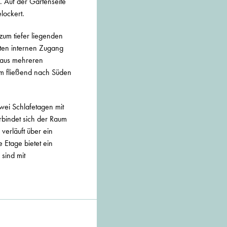
. Auf der Gartenseite
lockert.
zum tiefer liegenden
ten internen Zugang
g aus mehreren
um fließend nach Süden
zwei Schlafetagen mit
rbindet sich der Raum
verläuft über ein
 Etage bietet ein
 sind mit