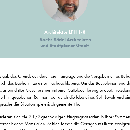
Architektur LPH 1-8
Baehr Rödel Architekten
und Stadtplaner GmbH
s gab das Grundstück durch die Hanglage und die Vorgaben eines Beb
sch des Bauherrn zu einer Flachdachlösung. Um das Bauvolumen und d
ar ein drittes Geschoss nur mit einer Satteldachlösung erlaubt. Trotzde
wurf im gegebenen Rahmen, der durch die Idee eines Split-Levels und ei
rache die Situation spielerisch gemeistert hat.
entieren sich die 2 1/2 geschossigen Eingangsfassaden in Ihrer Symmetr
erschiedene Materialien. Seitlich fassen die Garagen mit ihren stahlgr