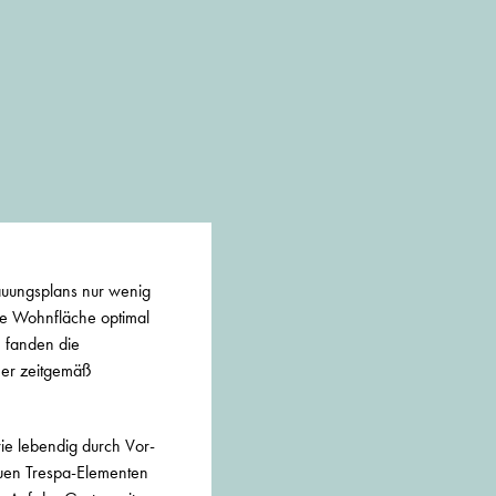
auungsplans nur wenig
ie Wohnfläche optimal
m fanden die
ner zeitgemäß
ie lebendig durch Vor-
auen Trespa-Elementen