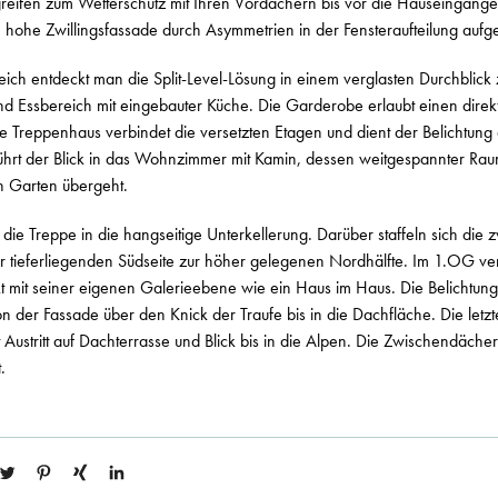
greifen zum Wetterschutz mit Ihren Vordächern bis vor die Hauseingänge
en hohe Zwillingsfassade durch Asymmetrien in der Fensteraufteilung aufge
ch entdeckt man die Split-Level-Lösung in einem verglasten Durchblick 
 Essbereich mit eingebauter Küche. Die Garderobe erlaubt einen direk
e Treppenhaus verbindet die versetzten Etagen und dient der Belichtun
führt der Blick in das Wohnzimmer mit Kamin, dessen weitgespannter Ra
n Garten übergeht.
 die Treppe in die hangseitige Unterkellerung. Darüber staffeln sich die 
r tieferliegenden Südseite zur höher gelegenen Nordhälfte. Im 1.OG ve
 mit seiner eigenen Galerieebene wie ein Haus im Haus. Die Belichtung 
n der Fassade über den Knick der Traufe bis in die Dachfläche. Die letzte
 Austritt auf Dachterrasse und Blick bis in die Alpen. Die Zwischendächer
.