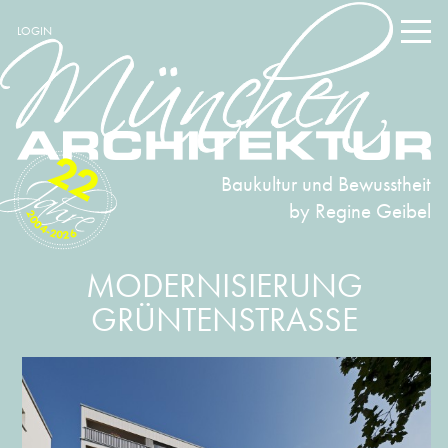
LOGIN
22
Baukultur und Bewusstheit
by Regine Geibel
2004-2026
MODERNISIERUNG
GRÜNTENSTRASSE