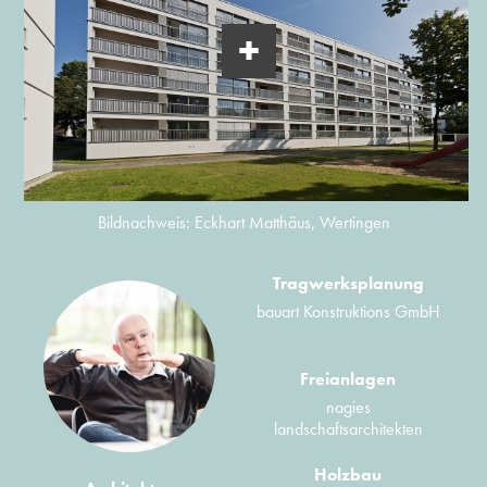
Bildnachweis: Eckhart Matthäus, Wertingen
Tragwerksplanung
bauart Konstruktions GmbH
Freianlagen
nagies
landschaftsarchitekten
Holzbau