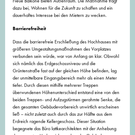
Neue Balkone bieten Außenraum. Die Maßnahme trägt
dazu bei, Wohnen für die Zukunft zu schaffen und ein
dauerhaftes Interesse bei den Mietern zu wecken.
Barrierefreiheit
Dass die barrierefreie Erschließung des Hochhauses mit
größeren Umgestaltungsmaßnahmen des Vorplatzes
verbunden sein würde, war von Anfang an klar. Obwohl
sich nämlich das Erdgeschossniveau und die
Grüntenstraße fast auf der gleichen Höhe befinden, lag
der unmittelbare Eingangsbereich mehr als einen Meter
tiefer. Durch diesen mithilfe mehrerer Treppen
überwundenen Höhenunterschied entstand eine von den
beiden Treppen- und Aufzugstürmen gerahmte Senke, die
den gesamten Gebäudevorbereich unwirtlich erscheinen
ließ – nicht zuletzt auch durch das zur Hälfte aus dem
Erdreich ragende Kellergeschoss. Dieser Situation
begegnete das Büro lattkearchitekten mit der Anhebung