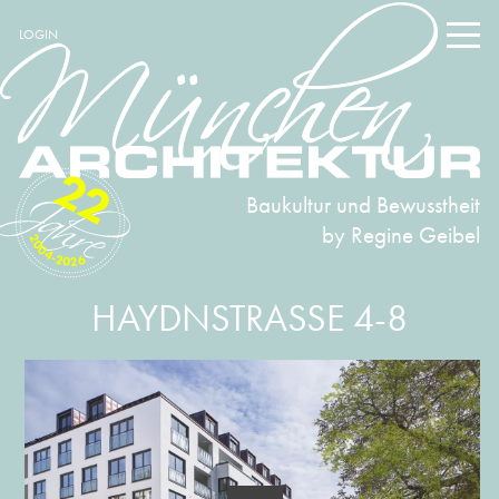
LOGIN
22
Baukultur und Bewusstheit
by Regine Geibel
2004-2026
HAYDNSTRASSE 4-8