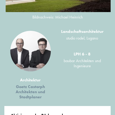
Bildnachweis: Michael Heinrich
Landschaftsarchitektur
studio rodel, Lugano
LPH 6 - 8
baubar Architekten und
Ingenieure
Architektur
Goetz Castorph
Architekten und
Stadtplaner