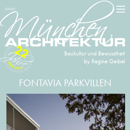
LOGIN
22
Baukultur und Bewusstheit
by Regine Geibel
2004-2026
FONTAVIA PARKVILLEN