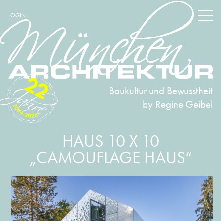
LOGIN
22
Baukultur und Bewusstheit
by Regine Geibel
2004-2026
HAUS 10 X 10
„CAMOUFLAGE HAUS“