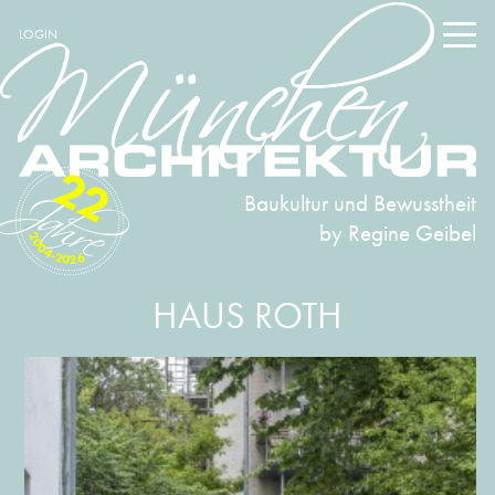
LOGIN
22
Baukultur und Bewusstheit
by Regine Geibel
2004-2026
HAUS ROTH