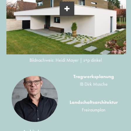
Bildnachweis: Heidi Mayer | s+p dinkel
Tragwerksplanung
IB Dirk Musche
Landschaftsarchitektur
Freiraumplan