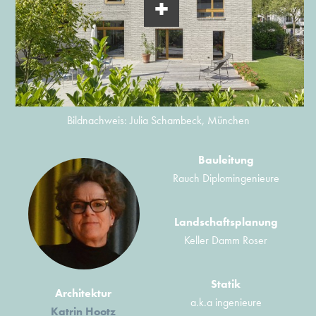
Bildnachweis: Julia Schambeck, München
Bauleitung
Rauch Diplomingenieure
Landschaftsplanung
Keller Damm Roser
Statik
Architektur
a.k.a ingenieure
Katrin Hootz