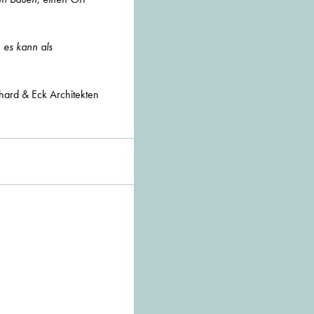
, es kann als
hard & Eck Architekten