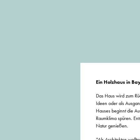
Ein Holzhaus in Ba
Das Haus wird zum Rüc
Ideen oder als Ausgan
Hauses beginnt die Au
Raumklima spüren. Ent
Natur genießen.
"
Als Architekten woll