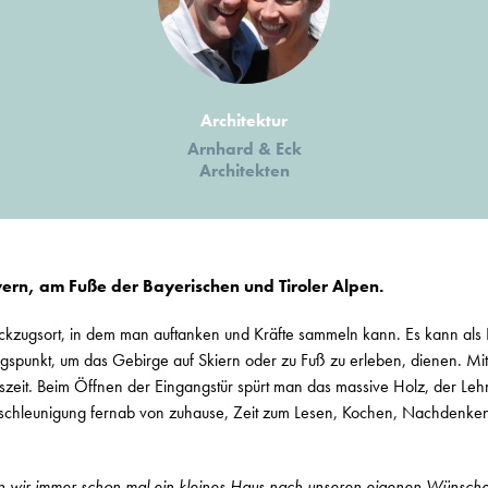
Architektur
Arnhard & Eck
Architekten
yern, am Fuße der Bayerischen und Tiroler Alpen.
kzugsort, in dem man auftanken und Kräfte sammeln kann. Es kann als I
gspunkt, um das Gebirge auf Skiern oder zu Fuß zu erleben, dienen. Mi
szeit. Beim Öffnen der Eingangstür spürt man das massive Holz, der Leh
schleunigung fernab von zuhause, Zeit zum Lesen, Kochen, Nachdenke
ten wir immer schon mal ein kleines Haus nach unseren eigenen Wünsch