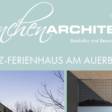
Baukultur und Bewus
Z-FERIENHAUS AM AUER