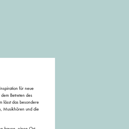
nspiration für neue
t dem Betreten des
m lässt das besondere
n, Musikhören und die
en bauen, einen Ort