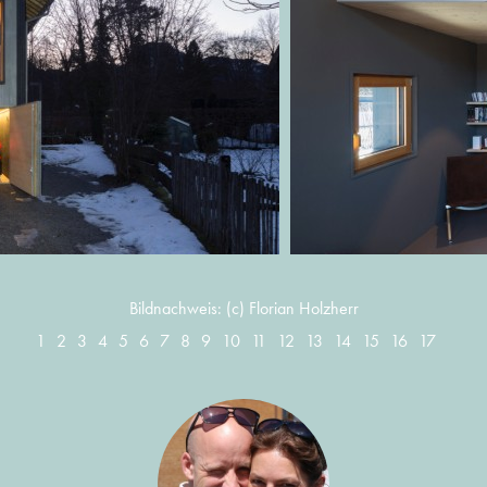
Bildnachweis: (c) Florian Holzherr
1
2
3
4
5
6
7
8
9
10
11
12
13
14
15
16
17