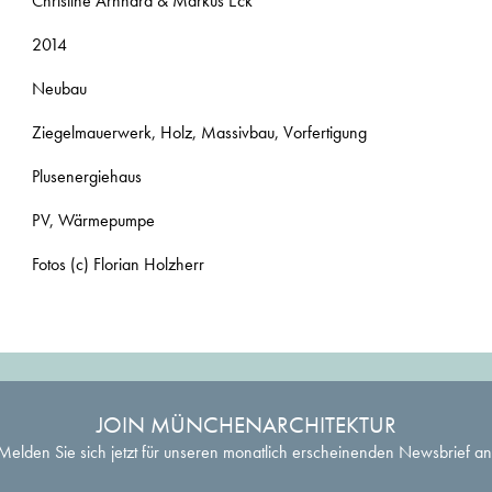
Christine Arnhard & Markus Eck
2014
Neubau
Ziegelmauerwerk, Holz, Massivbau, Vorfertigung
Plusenergiehaus
PV, Wärmepumpe
Fotos (c) Florian Holzherr
JOIN MÜNCHENARCHITEKTUR
Melden Sie sich jetzt für unseren monatlich erscheinenden Newsbrief an