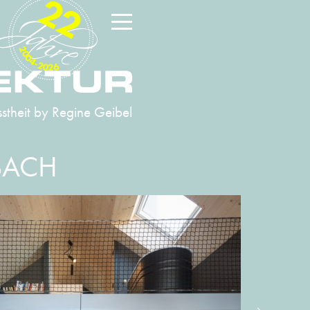
22
2004-2026
stheit
by Regine Geibel
BACH