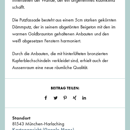
Innenseiten der Wände, der ein angenehmes Raumklima
schafft.
Die Putzfassade besteht aus einem 5cm starken gekörnten
Dämmputz, der in seinem abgetönten Beigeton mit den im
warmen Goldbraunton gehaltenen Anbauten und den
weiß abgesetzen Fenstern harmoniert.
Durch die Anbauten, die mit hinterlüfteten bronzierten
Kupferblechschindeln verkleidet sind, erhielt auch der
Aussenraum eine neue räumliche Qualität.
BEITRAG TEILEN:
Standort
81543 München-Harlaching
Kartenansicht (Google Maps)