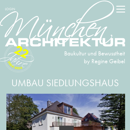
LOGIN
22
Baukultur und Bewusstheit
by Regine Geibel
2004-2026
UMBAU SIEDLUNGSHAUS