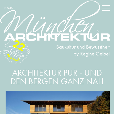
LOGIN
22
Baukultur und Bewusstheit
by Regine Geibel
2004-2026
ARCHITEKTUR PUR - UND
DEN BERGEN GANZ NAH