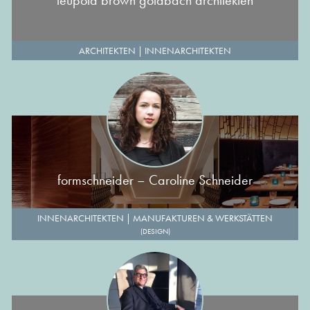
leupold brown goldbach architekten
ARCHITEKTEN
|
INNENARCHITEKTEN
formschneider – Caroline Schneider
INNENARCHITEKTEN
|
MANUFAKTUREN & WERKSTÄTTEN
(DESIGN)