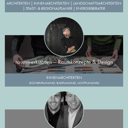
ARCHITEKTEN
|
INNENARCHITEKTEN
|
LANDSCHAFTSARCHITEKTEN
|
STADT- & REGIONALPLANER
|
ENERGIEBERATER
raumwerkstätten – Raumkonzepte & Design
INNENARCHITEKTEN
(KÜCHENPLANUNG, BADPLANUNG, LICHTPLANUNG)