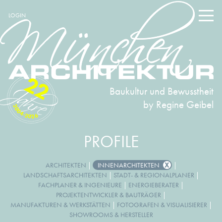
LOGIN
22
Baukultur und Bewusstheit
by Regine Geibel
2004-2026
PROFILE
ARCHITEKTEN
|
INNENARCHITEKTEN
|
LANDSCHAFTSARCHITEKTEN
|
STADT- & REGIONALPLANER
|
FACHPLANER & INGENIEURE
|
ENERGIEBERATER
|
PROJEKTENTWICKLER & BAUTRÄGER
|
MANUFAKTUREN & WERKSTÄTTEN
|
FOTOGRAFEN & VISUALISIERER
|
SHOWROOMS & HERSTELLER