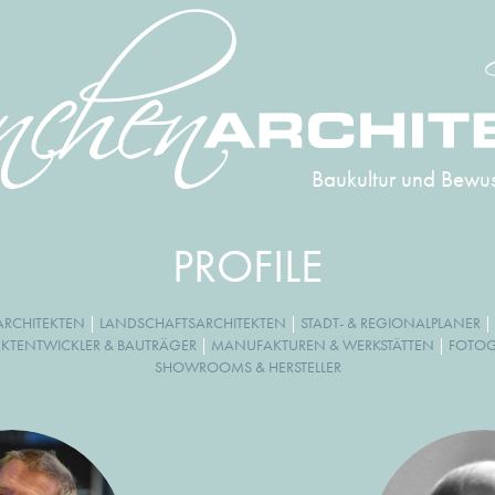
Baukultur und Bewus
PROFILE
RCHITEKTEN
|
LANDSCHAFTSARCHITEKTEN
|
STADT- & REGIONALPLANER
|
EKTENTWICKLER & BAUTRÄGER
|
MANUFAKTUREN & WERKSTÄTTEN
|
FOTOGR
SHOWROOMS & HERSTELLER