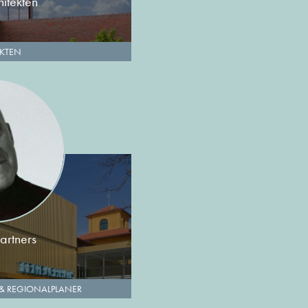
itekten
EKTEN
Partners
 & REGIONALPLANER