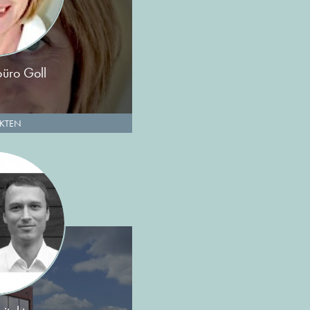
büro Goll
EKTEN