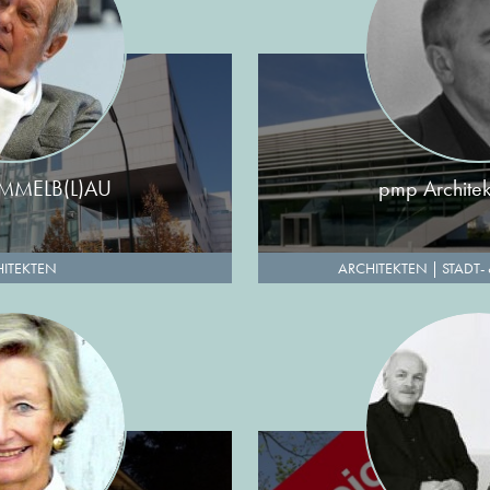
MMELB(L)AU
pmp Archite
ITEKTEN
ARCHITEKTEN
|
STADT-