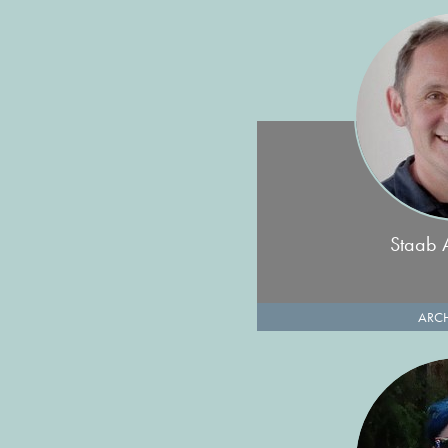
Staab A
ARCH