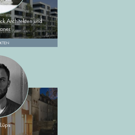
k Architekten und
laner
EKTEN
 Lüps