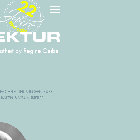
22
2004-2026
stheit
by Regine Geibel
FACHPLANER & INGENIEURE
|
AFEN & VISUALISIERER
|