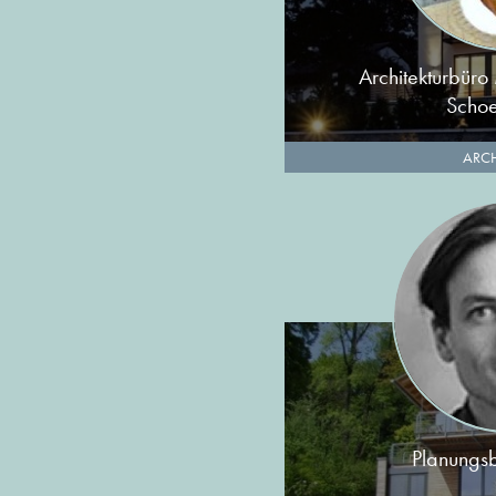
Architekturbüro 
Scho
ARCH
Planungsb