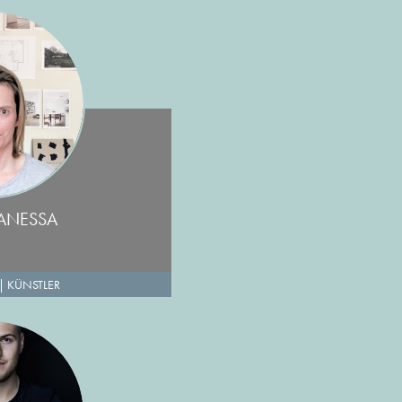
VANESSA
|
KÜNSTLER