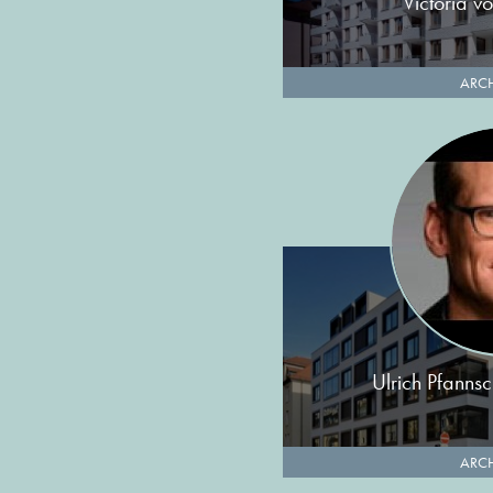
Victoria 
ARCH
Ulrich Pfannsc
ARCH