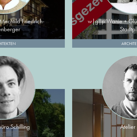
Mechtild Friedrich-
w|g|p Wanie + Glüc
enberger
Stadtp
ITEKTEN
ARCHIT
üro Schilling
Atelier