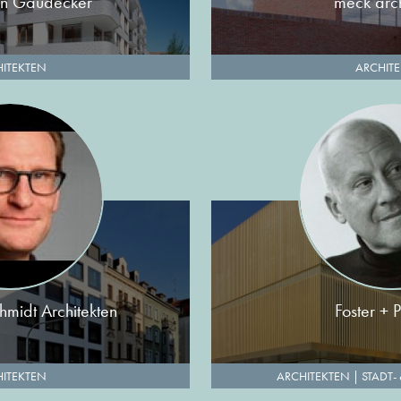
von Gaudecker
meck arch
ITEKTEN
ARCHIT
hmidt Architekten
Foster + 
ITEKTEN
ARCHITEKTEN
|
STADT-