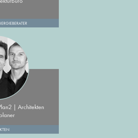
tekturbüro
NERGIEBERATER
Plan2 | Architekten
planer
EKTEN