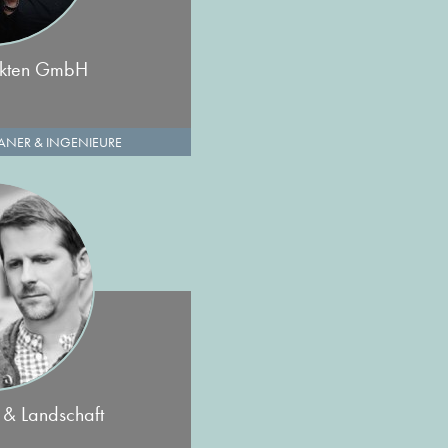
ekten GmbH
ANER & INGENIEURE
 & Landschaft