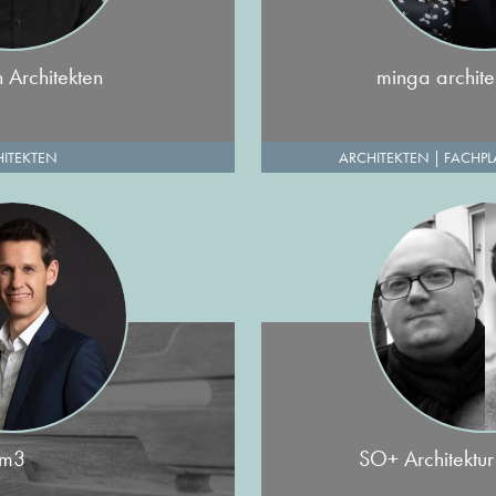
 Architekten
minga archit
ITEKTEN
ARCHITEKTEN
|
FACHPL
m3
SO+ Architektur