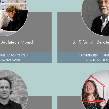
 Architects Munich
B.I.S GmbH Berate
NNENARCHITEKTEN
|
ARCHITEKTEN
|
INN
EGIONALPLANER
FACHPLANER &