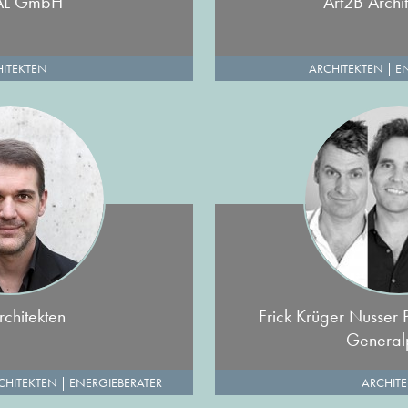
AL GmbH
Art2B Archi
ITEKTEN
ARCHITEKTEN
|
E
rchitekten
Frick Krüger Nusser 
General
CHITEKTEN
|
ENERGIEBERATER
ARCHIT