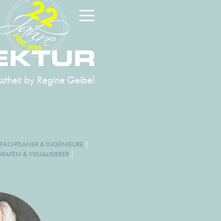
22
2004-2026
stheit
by Regine Geibel
FACHPLANER & INGENIEURE
|
AFEN & VISUALISIERER
|