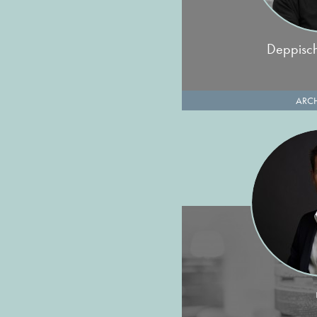
Deppisch
ARCH