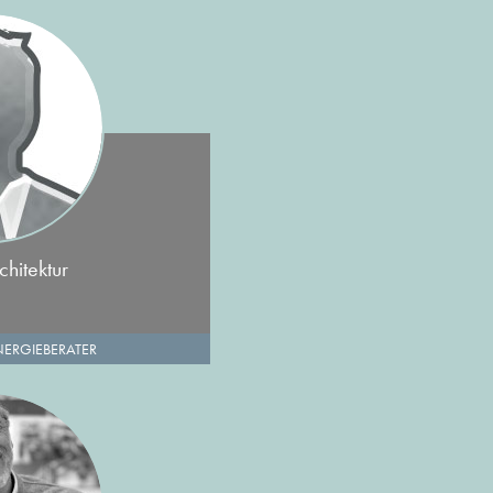
hitektur
NERGIEBERATER