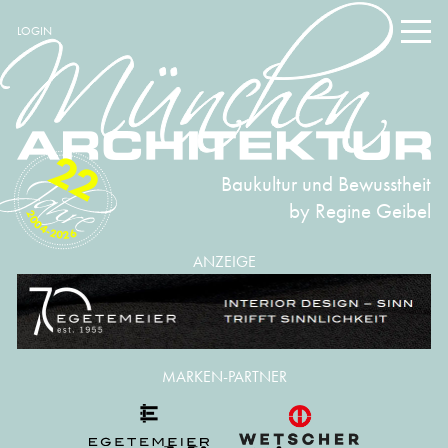
LOGIN
22
Baukultur und Bewusstheit
by Regine Geibel
2004-2026
ANZEIGE