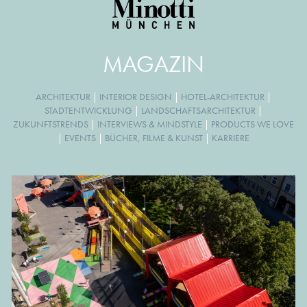
MAGAZIN
ARCHITEKTUR
|
INTERIOR DESIGN
|
HOTEL-ARCHITEKTUR
|
STADTENTWICKLUNG
|
LANDSCHAFTSARCHITEKTUR
|
ZUKUNFTSTRENDS
|
INTERVIEWS & MINDSTYLE
|
PRODUCTS WE LOVE
|
EVENTS
|
BÜCHER, FILME & KUNST
|
KARRIERE