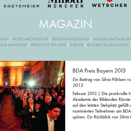
MAGAZIN
ESIGN
|
HOTEL-ARCHITEKTUR
|
STADTENTWICKLUNG
|
LANDSCHAFTSARCHIT
WS & MINDSTYLE
|
PRODUCTS WE LOVE
|
EVENTS
|
BÜCHER, FILME & KUNST
BDA Preis Bayern 2013
Ein Beitrag von Silvia Pöhlsen 
2013
Februar 2013 | Die prunkvolle h
Akademie der Bildenden Künste 
auf den letzten Stehplatz gefüll
nominierten Teilnehmer am BDA 
spüren. Ein Rückblick von Silvia