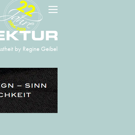
22
2004-2026
stheit
by Regine Geibel