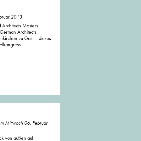
ebruar 2013
 Architects Masters
 German Architects
nkirchen zu Gast – dieses
telkongress.
vom Mittwoch 06. Februar
ick von außen auf