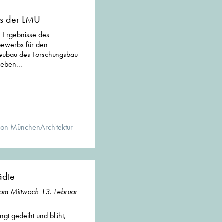
ts der LMU
 Ergebnisse des
bewerbs für den
eubau des Forschungsbau
eben...
von MünchenArchitektur
ädte
vom Mittwoch 13. Februar
gt gedeiht und blüht,