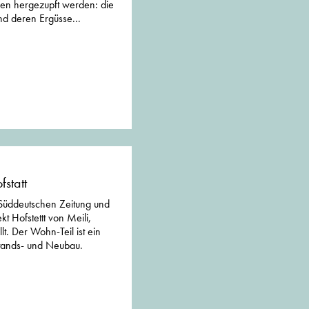
hen hergezupft werden: die
und deren Ergüsse...
statt
Süddeutschen Zeitung und
t Hofstettt von Meili,
lt. Der Wohn-Teil ist ein
tands- und Neubau.