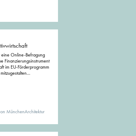
ivwirtschaft
t eine Online-Befragung
eue Finanzierungsinstrument
chaft im EU-Förderprogramm
tzugestalten...
von MünchenArchitektur