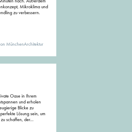
 Minuten nach. Außerdem
henkonzept, Mikroklima und
endling zu verbessern.
von MünchenArchitektur
rivate Oase in Ihrem
entspannen und erholen
ugierige Blicke zu
perfekte Lösung sein, um
u schaffen, der...