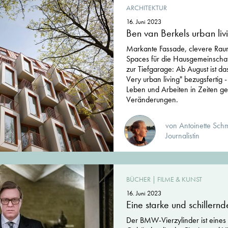
ARCHITEKTUR
16. Juni 2023
Ben van Berkels urban liv
Markante Fassade, clevere Raum
Spaces für die Hausgemeinschaft
zur Tiefgarage: Ab August ist d
Very urban living" bezugsfertig -
Leben und Arbeiten in Zeiten ges
Veränderungen.
von Antoinette Schme
Journalistin
BÜCHER
|
FILME & KUNST
16. Juni 2023
Eine starke und schillernd
Der BMW-Vierzylinder ist eines