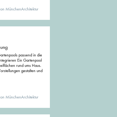
von MünchenArchitektur
nung
artenpools passend in die
ntegrieren Ein Gartenpool
reiflächen rund ums Haus.
Vorstellungen gestalten und
von MünchenArchitektur