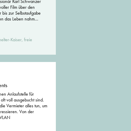
isionär Karl Schwanzer
voller Film über den
r bis zur Selbstaufgabe
hren das Leben nahm...
lter-Kaiser, freie
nts
en Anlaufstelle für
ft voll ausgebucht sind.
die Vermieter alles tun, um
eressieren. Von der
m WLAN