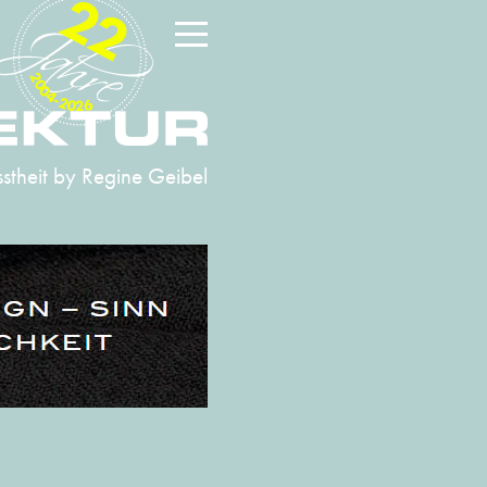
22
2004-2026
stheit
by Regine Geibel