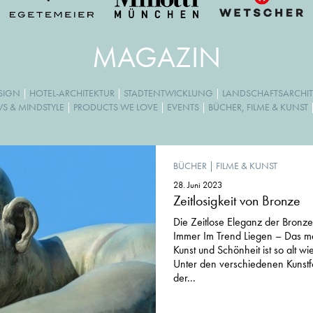
MAGAZIN
ESIGN
|
HOTEL-ARCHITEKTUR
|
STADTENTWICKLUNG
|
LANDSCHAFTSARCHIT
WS & MINDSTYLE
|
PRODUCTS WE LOVE
|
EVENTS
|
BÜCHER, FILME & KUNST
BÜCHER
|
FILME & KUNST
28. Juni 2023
Zeitlosigkeit von Bronze
Die Zeitlose Eleganz der Bronz
Immer Im Trend Liegen – Das m
Kunst und Schönheit ist so alt wie 
Unter den verschiedenen Kunstfo
der...