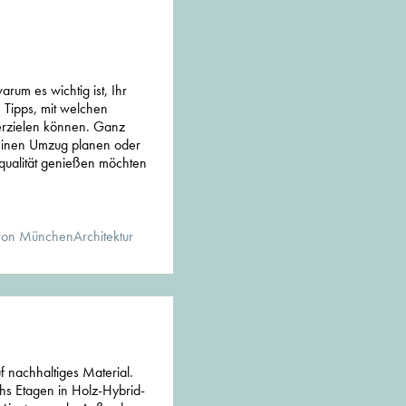
arum es wichtig ist, Ihr
 Tipps, mit welchen
 erzielen können. Ganz
t einen Umzug planen oder
qualität genießen möchten
von MünchenArchitektur
f nachhaltiges Material.
hs Etagen in Holz-Hybrid-