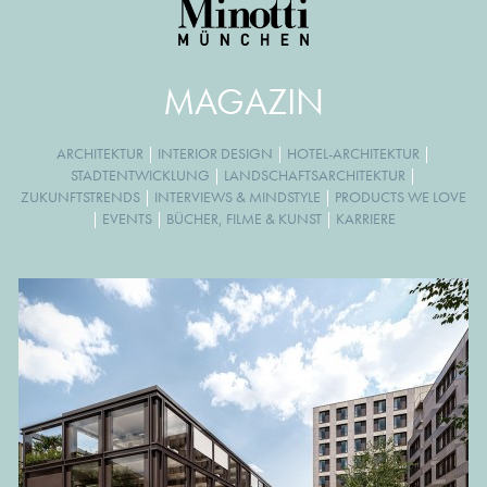
MAGAZIN
ARCHITEKTUR
|
INTERIOR DESIGN
|
HOTEL-ARCHITEKTUR
|
STADTENTWICKLUNG
|
LANDSCHAFTSARCHITEKTUR
|
ZUKUNFTSTRENDS
|
INTERVIEWS & MINDSTYLE
|
PRODUCTS WE LOVE
|
EVENTS
|
BÜCHER, FILME & KUNST
|
KARRIERE