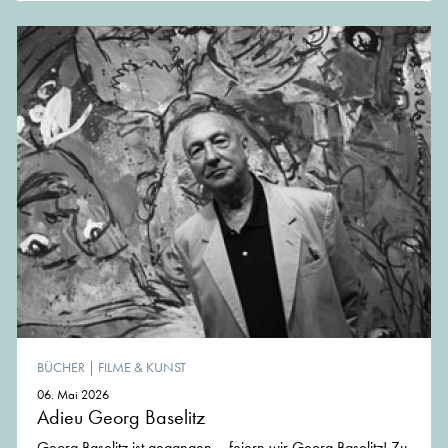
BÜCHER
|
FILME & KUNST
06. Mai 2026
Adieu Georg Baselitz
Georg Baselitz ist gegangen – feiern wir Georg Baselitz! Zu