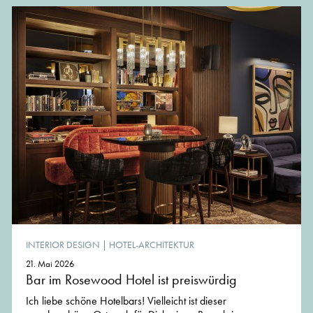
INTERIOR DESIGN
|
HOTEL-ARCHITEKTUR
21. Mai 2026
Bar im Rosewood Hotel ist preiswürdig
Ich liebe schöne Hotelbars! Vielleicht ist dieser