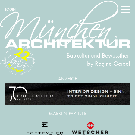
LOGIN
22
Baukultur und Bewusstheit
by Regine Geibel
2004-2026
ANZEIGE