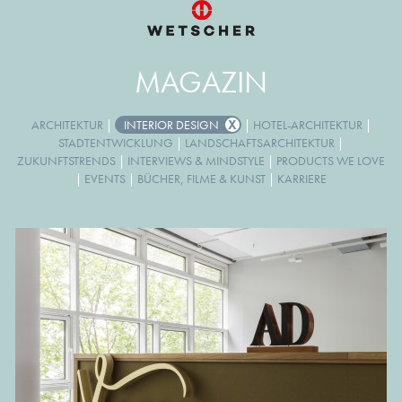
MAGAZIN
ARCHITEKTUR
|
INTERIOR DESIGN
|
HOTEL-ARCHITEKTUR
|
STADTENTWICKLUNG
|
LANDSCHAFTSARCHITEKTUR
|
ZUKUNFTSTRENDS
|
INTERVIEWS & MINDSTYLE
|
PRODUCTS WE LOVE
|
EVENTS
|
BÜCHER, FILME & KUNST
|
KARRIERE