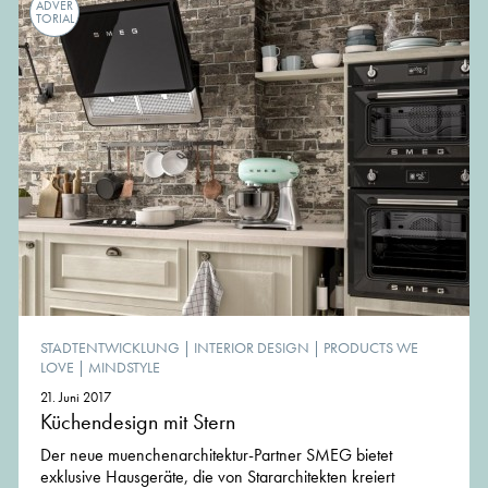
ADVER
TORIAL
STADTENTWICKLUNG
|
INTERIOR DESIGN
|
PRODUCTS WE
LOVE
|
MINDSTYLE
21. Juni 2017
Küchendesign mit Stern
Der neue muenchenarchitektur-Partner SMEG bietet
exklusive Hausgeräte, die von Stararchitekten kreiert