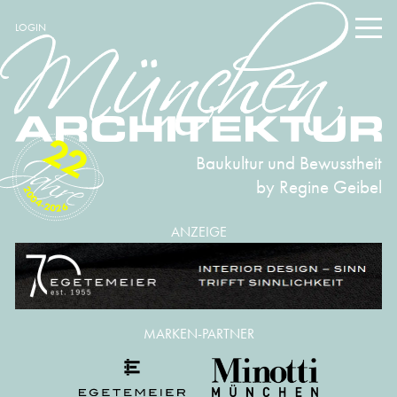
LOGIN
22
Baukultur und Bewusstheit
by Regine Geibel
2004-2026
ANZEIGE