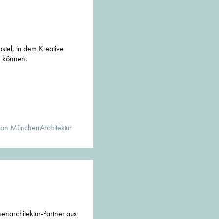
stel, in dem Kreative
n können.
von MünchenArchitektur
enarchitektur-Partner aus