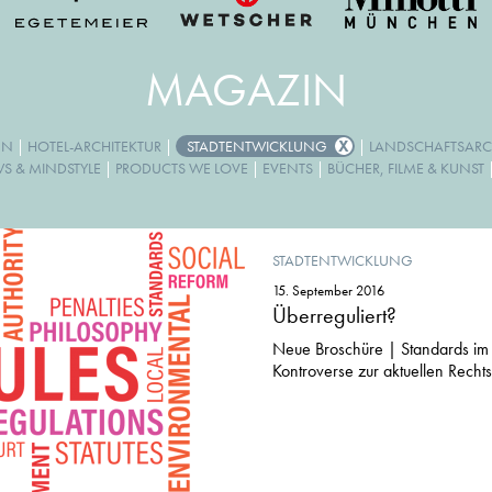
MAGAZIN
GN
|
HOTEL-ARCHITEKTUR
|
STADTENTWICKLUNG
|
LANDSCHAFTSARC
WS & MINDSTYLE
|
PRODUCTS WE LOVE
|
EVENTS
|
BÜCHER, FILME & KUNST
STADTENTWICKLUNG
15. September 2016
Überreguliert?
Neue Broschüre | Standards i
Kontroverse zur aktuellen Rechts