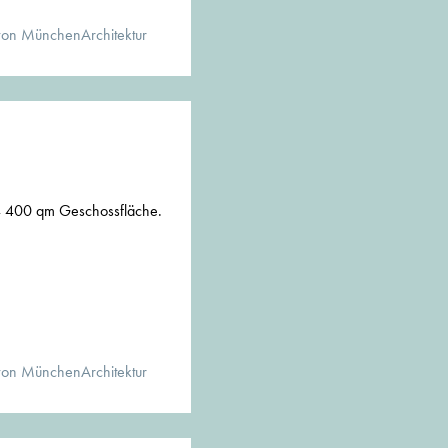
von MünchenArchitektur
 400 qm Geschossfläche.
von MünchenArchitektur