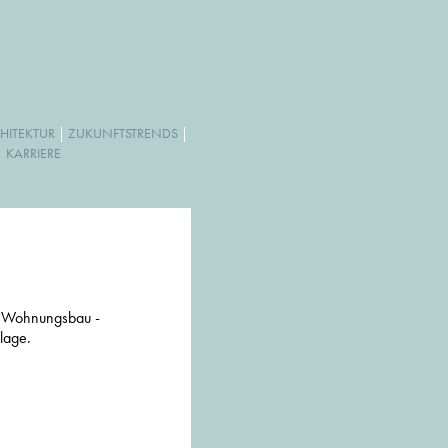
HITEKTUR
|
ZUKUNFTSTRENDS
|
|
KARRIERE
m Wohnungsbau -
lage.