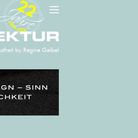
22
2004-2026
stheit
by Regine Geibel