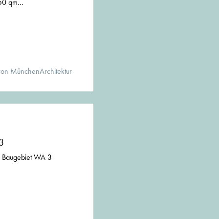
0 qm...
von MünchenArchitektur
3
s Baugebiet WA 3