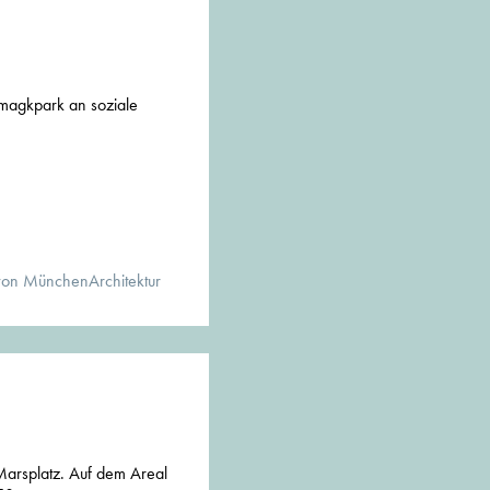
omagkpark an soziale
von MünchenArchitektur
Marsplatz. Auf dem Areal