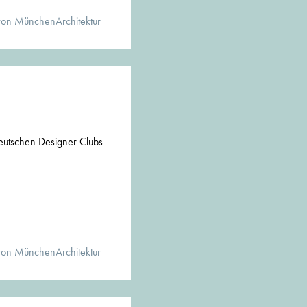
von MünchenArchitektur
utschen Designer Clubs
von MünchenArchitektur