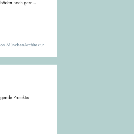
zböden noch gern...
von MünchenArchitektur
.
lgende Projekte: